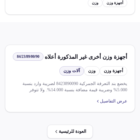
أجهزة وزن
وزن
أجهزة وزن أخرى غير المذكورة أعلاه
84/23/89/00/90
أجهزة وزن
وزن
آلات وزن
يخضع بند التعرفة الجمركية 8423890090 لضريبة وارد بنسبة
5.000% وضريبة قيمة مضافة بنسبة 14.000%. ولا تتوفر
معلومات حول أي قواعد أو إعفاءات محددة لهذا البند.
عرض التفاصيل
العودة للرئيسية