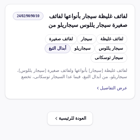
لفائف غليظة سيجار بأنواعها لفائف
24/02/90/90/10
صغيرة سيجار يللوس سيجاريلو من
أبدال التبغ ما عدا السيجار توسكانى
لفائف غليظة
سيجار
لفائف صغيرة
سيجار يللوس
سيجاريلو
أبدال التبغ
سيجار توسكانى
لفائف غليظة [سيجار] بأنواعها ولفائف صغيرة [سيجار يللوس]،
سيجاريلو، من أبدال التبغ، فيما عدا السيجار توسكانى، تخضع
لضريبة وارد 150 جنيهًا لكل كيلو جرام من الوزن الصافي
عرض التفاصيل
للرسالة و 10% تأمين صحي لوزارة الصحة و200% ضريبة قيمة
مضافة بحد أدنى 50.000 من الوزن الصافي للرسالة وذلك وفقًا
للنظام الأساسي.
العودة للرئيسية