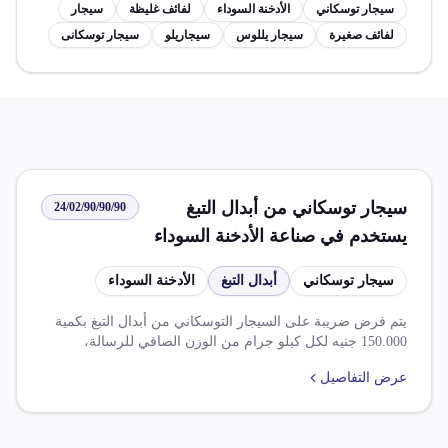
سيجار توسكاني
الأدخنة السوداء
لفائف غليظة
سيجار
لفائف صغيرة
سيجار يللوس
سيجاريلو
سيجار توسكانى
سيجار توسكاني من أبدال التبغ
24/02/90/90/90
يستخدم في صناعة الأدخنة السوداء
سيجار توسكاني
أبدال التبغ
الأدخنة السوداء
يتم فرض ضريبة على السيجار التوسكاني من أبدال التبغ بكمية
150.000 جنيه لكل كيلو جرام من الوزن الصافي للرسالة،
بالإضافة إلى رسم تامين صحي 10% وضريبة قيمة مضاففة الحد
عرض التفاصيل
الأدنى 35.000 جنيه، ويحظر إفراج السجائر والتبغ إلا بعد التأكد
من لصق طابع البندرول وتقديم موافقة معتمدة من هيئة الطاقة
الذرية.