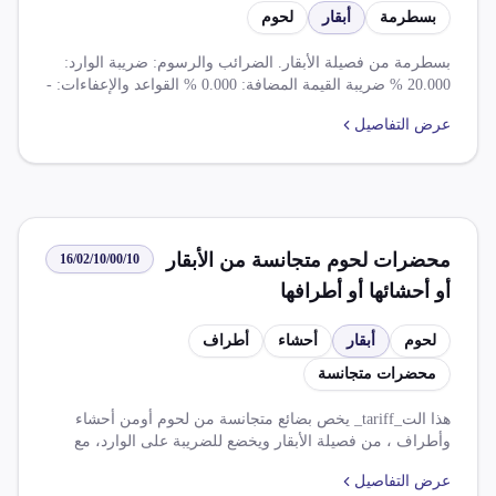
بسطرمة
أبقار
لحوم
بسطرمة من فصيلة الأبقار. الضرائب والرسوم: ضريبة الوارد:
20.000 % ضريبة القيمة المضافة: 0.000 % القواعد والإعفاءات: -
لا يُسمح باستيراد المنتجات الحيوانية إلا بموافقة الهيئة العامة
عرض التفاصيل
للخدمات البيطرية وسلامة الغذاء. - يخضع الصنف الوارد منشأ
اليابان أو الاتحاد السوفيتي لفحص إشعاعي بميناء الوصول. - لا
يُفرج عن الصنف إلا بموافقة هيئة سلامة الغذاء، وبالنسبة
للمجمدات بموافقة الحجر البيطري. - لا يُفرج عن صنف بضاعة
مُرشّح للمنطقة الحرة إلا بحصص لكل مستورد يحددها الجهاز
التنفيذي للمنطقة الحرة. - لا يُصرح باستيراد معلبات يدخل في
محضرات لحوم متجانسة من الأبقار
16/02/10/00/10
مكوناتها أي زيوت مأخوذة من حبوب تم معاملتها بالهندسة
الوراثية. - يحظر استيراد اللحوم المصنعة الواردة من أمريكا من
أو أحشائها أو أطرافها
منتجات شركة BEEF AMERICA CO-IBP COrp.
لحوم
أبقار
أحشاء
أطراف
محضرات متجانسة
هذا الت_tariff_ يخص بضائع متجانسة من لحوم أومن أحشاء
وأطراف ، من فصيلة الأبقار ويخضع للضريبة على الوارد، مع
ضرائب قيمة مضاففة، ويتوافق مع اتفاقية التجارة الحرة
عرض التفاصيل
الافريقية القارية