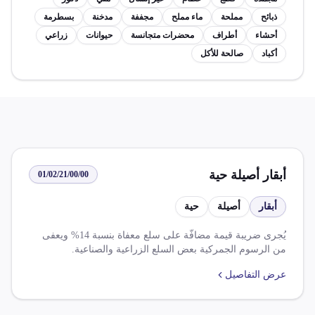
ذبائح
مملحة
ماء مملح
مجففة
مدخنة
بسطرمة
أحشاء
أطراف
محضرات متجانسة
حيوانات
زراعي
أكباد
صالحة للأكل
أبقار أصيلة حية
01/02/21/00/00
أبقار
أصيلة
حية
يُجرى ضريبة قيمة مضافّة على سلع معفاة بنسبة 14% ويعفى
من الرسوم الجمركية بعض السلع الزراعية والصناعية.
عرض التفاصيل