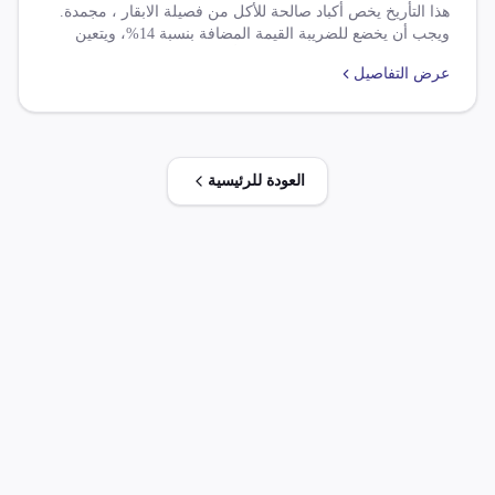
هذا التأريخ يخص أكباد صالحة للأكل من فصيلة الابقار ، مجمدة.
ويجب أن يخضع للضريبة القيمة المضافة بنسبة 14%، ويتعين
الفحص الإشعاعي لمنتجات اليابان أو الاتحاد السوفيتي عند
عرض التفاصيل
الوصول إلى ميناء الوصل، ويتم إعفاء منتجات الزراعة والمصنعة
من الرسوم الجمركية في ظل الشراكة الأوروبية.
العودة للرئيسية