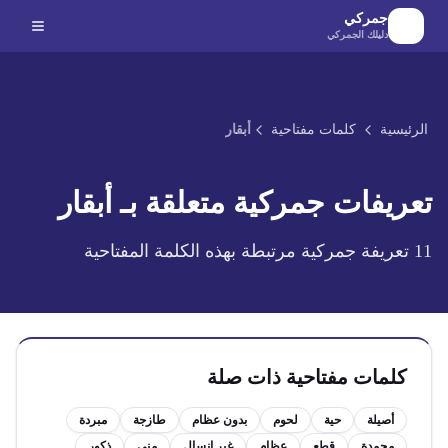
لانتقال إلى المحتوى الرئيسي
جمركي
دليلك الجمركي
الرئيسية
كلمات مفتاحية
أبقار
تعريفات جمركية متعلقة بـ
أبقار
11
تعريفة جمركية مرتبطة بهذه الكلمة المفتاحية
كلمات مفتاحية ذات صلة
أصيلة
حية
لحوم
بدون عظام
طازجة
مبردة
مجمدة
قطع
عظام
غير إنسال
مني
ذكور