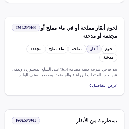
رسوم واردات مصر من منتجات زراعية ومصنعة ذات منشأ
شراكة مصريةومملكةمتحدة، يفرج بدون م .استيراديــــــةما
يــرد بجمرك أسوان طبقا بروتوكول تبادل تجارى بين مصر
وسودان.
لحوم أبقار مملحة أو في ماء مملح أو
02/10/20/00/00
مجففة أو مدخنة
لحوم
أبقار
مملحة
ماء مملح
مجففة
مدخنة
يتم فرض ضريبة قيمة مضافة 14% على السلع المستوردة ويعفى
عن بعض المنتجات الزراعية والمصنعة، ويخضع الصنف الوارد
منشأ يابان أو أ.سوفيتى فحص اشعاعى بميناء وصول.
عرض التفاصيل
بسطرمة من الأبقار
16/02/50/00/10