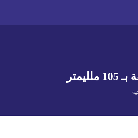
 بـ
105 ملليمتر
ية