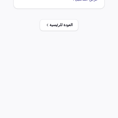
عن 105 ملليمتر للتصوير الفوتوغرافي الملون [بولى
كروم]. تشمل الضريبة الواردة بنسبة 20.000%
وضريبة القيمة المضافة بنسبة 14.000%. هناك عدة
اتفاقيات تجارية تؤثر على الرسوم والضرائب، بما
في ذلك اتفاقية التجارة الحرة الافريقية القارية
العودة للرئيسية
ومجموعة الميركسور.