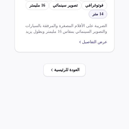
مليمتر طول أكثر من 14
فوتوغرافي
تصوير سينمائي
16 مليمتر
متر
14 متر
الضريبة على الأفلام المصغرة والمرفقة بالسيارات
والتصوير السينمائي بمقاس 16 مليمتر وبطول يزيد
عن 14 متر. تطبق نسبة ضريبة 10% و5% حسب
عرض التفاصيل
النوع.
العودة للرئيسية