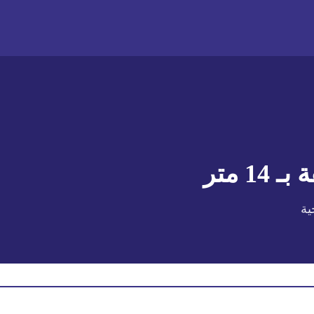
 بـ
14 متر
ية