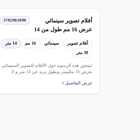
أفلام تصوير سينمائي
37/02/96/10/90
عرض 16 مم طول من 14
متر إلى 30 متر
أفلام تصوير
سينمائي
16 مم
14 متر
30 متر
تتمحور هذه الرسوم حول الأفلام للتصوير السينمائي
بعرض 16 ملليمتر وبطول يزيد عن 14 متر و لا
يتجاوز عن 30 متر، ويوجد اثنان من النسب الضريبية
عرض التفاصيل
(5%) على ضريبة الوارد وضريبة القيمة المضافة،
وتوجد إعفاءات وخصومات بنسبة 100% لبعض
الأصناف في ظل اتفاقيات تجارية