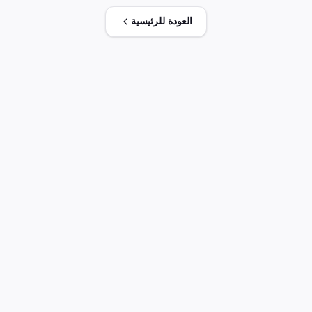
الاثر المماثل الأصناف الواردة من دول الافتا بنسبة100% - تخفض
العودة للرئيسية
ض .ج ورسوم ذات أثر مماثل بنسبة 100%علىسلع
صناعيةواردةفى ظل شراكةأوربيةملحق2 ،3 ، 4 - عفاء
مستخدمة لمركبات نقل الأشخاص ونقل البضائع وجرارات الطرق
لاصناف المقطورات