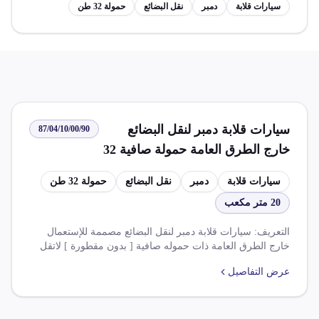
سيارات قلابة
دمبر
نقل البضائع
حمولة 32 طن
سيارات قلابة دمبر لنقل البضائع
87/04/10/00/90
خارج الطرق العامة حمولة صافية 32
طن أو 20 متر مكعب
سيارات قلابة
دمبر
نقل البضائع
حمولة 32 طن
20 متر مكعب
التعريف: سيارات قلابة دمبر لنقل البضائع مصممة للإستعمال
خارج الطرق العامة ذات حموله صافية [ بدون مقطورة ] لاتقل
عن 32 طن أو 20متر مكعب. الضريبة: %5.000 و %14.000
عرض التفاصيل
الاعفاء والاستثناءات: - اتفاق التجارة الحرة بين ج م ع وتجمع
الميركسور تخفض الضريبة الجمركية 87.5 %- قائمة ج - لابجوز
مطلقا الافراج عن المركبات الا بعد العرض على الهيئة العامة
للطرق والكبارى - يعفى من الضريبة الجمركية والرسوم ذات