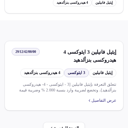
إيثيل فانيلين
4 هيدروكسى بنزألدهيد
إيثيل فانيلين 3 ايثوكسى 4
29/12/42/00/00
هيدروكسى بنزألدهيد
إيثيل فانيلين
3 ايثوكسى
4 هيدروكسى بنزألدهيد
تتعلق التعرفة بإيثيل فانيلين [3 - ايثوكسى - 4- هيدروكسى
بنزألدهيد]، وتخضع لضريبة وارد بنسبة 2.000 % وضريبة قيمة
مضافة بنسبة 14.000 %. تشمل القواعد المتعلقة بها اتفاقيات
عرض التفاصيل
التجارة الحرة الافريقية وتخفيضات ضريبية تصل إلى 100% على
السلع الصناعية في ظل بعض الاتفاقيات. يُشترط الإفراج عن
الصنف بموافقة هيئة سلامة الغذاء.