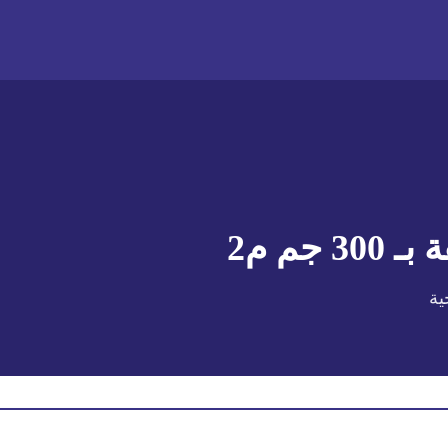
 بـ
300 جم م2
ية