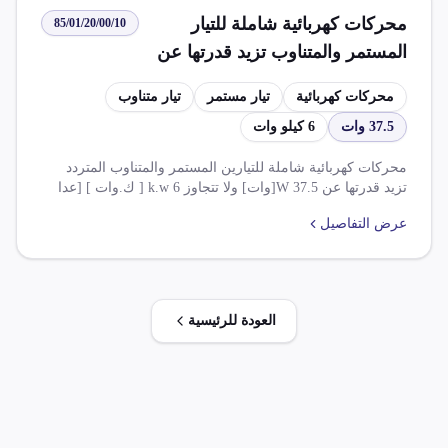
محركات كهربائية شاملة للتيار
85/01/20/00/10
المستمر والمتناوب تزيد قدرتها عن
37.5 وات ولا تتجاوز 6 كيلو وات
محركات كهربائية
تيار مستمر
تيار متناوب
37.5 وات
6 كيلو وات
محركات كهربائية شاملة للتيارين المستمر والمتناوب المتردد
تزيد قدرتها عن 37.5 W[وات] ولا تتجاوز 6 k.w [ ك.وات ] [عدا
مجموعات توليد الكهرباء]. يتم فرض ضريبة وارد بنسبة 2.000 %
عرض التفاصيل
وضريبة قيمة مضافلة بنسبة 14.000 %. يوجد شرط عدم تصريف
الاستيراد إلا بموافقة مختومة بخاتم شعارجمهورية من هـ .ع.ص.
وتطبيق ملحق8 وتعديلاته.
العودة للرئيسية