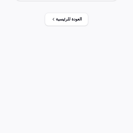
تخضع لاتفاقيات التجارة الحرة المختلفة مثل
مجموعة أ ومجموعة ب من اتفاقية التجارة الحرة
الأفريقية القارية، وقائمة د من اتفاقية الميركسور،
العودة للرئيسية
واتفاقية الشراكة المصرية والمملكة المتحدة،
وشراكة أوربية ملحق 2 و3 و4، ودول الافتا، واتفاقية
تركيا. ولا توجد معلومات متاحة عن الإجراءات أو
المستندات المطلوبة أو الملاحظات الهامة أو
المحاذير الشائعة.