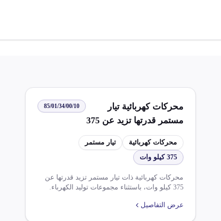
محركات كهربائية تيار
85/01/34/00/10
مستمر قدرتها تزيد عن 375
كيلو وات
محركات كهربائية
تيار مستمر
375 كيلو وات
محركات كهربائية ذات تيار مستمر تزيد قدرتها عن
375 كيلو وات، باستثناء مجموعات توليد الكهرباء.
تخضع الرسوم الجمركية بنسبة 2%، بالإضافة إلى
عرض التفاصيل
ضريبة القيمة المضافة بنسبة 14%. تتضمن القواعد
موافقة من هـ.ع.ص. بموجب القاعدة ق4518. كما