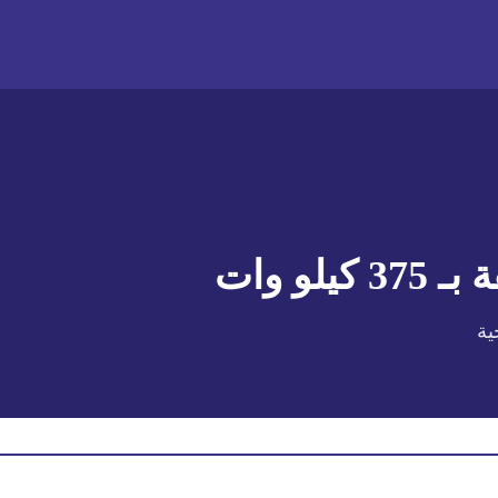
 بـ
375 كيلو وات
ية