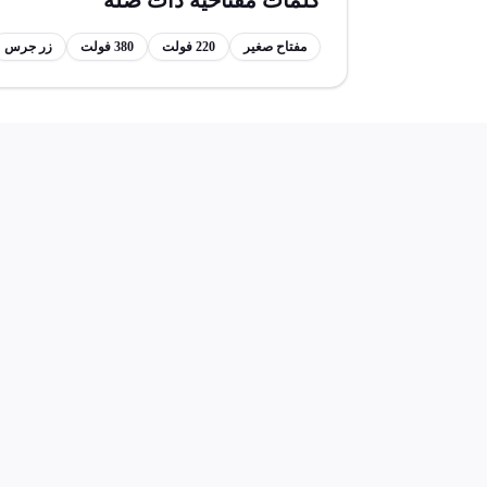
كلمات مفتاحية ذات صلة
مفتاح صغير
220 فولت
380 فولت
زر جرس