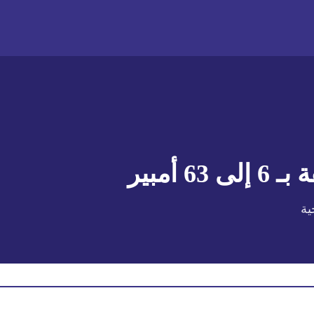
 بـ
6 إلى 63 أمبير
ية