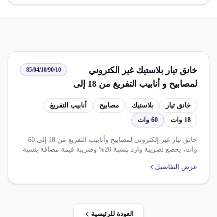
خانق تيار بلاستيك غير الكتروني
85/04/10/90/10
لمصابيح و أنابيب التفريغ من 18 إلى
60 وات
خانق تيار
بلاستيك
مصابيح
أنابيب التفريغ
18 وات
60 وات
خانق تيار غير إلكتروني لمصابيح وأنابيب التفريغ من 18 إلى 60
وات، يخضع لضريبة وارد بنسبة 20% وضريبة قيمة مضافة بنسبة
14%، ويُشترط لإفراج الصنف أن يكون من أحد منتجين بجمهورية
عرض التفاصيل
مصر العربية، ولا يُفرج عن الصنف بضاعة المرشدة للمنطقة
الحرة إلا بحصص لكل مستورد يحددها الجهاز التنفيذي للمنطقة
الحرة، وفي ظل اتفاقية التجارة الحرة بين جمهورية مصر العربية
وتجمع الميركسور تُخفض الضريبة الجمركية بنسبة 87.5%.
العودة للرئيسية