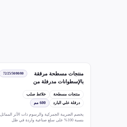
منتجات مسطحة مرققة
72/25/50/00/00
بالإسطوانات مدرفلة من
خلائط صلب بعرض 600 مم
منتجات مسطحة
خلائط صلب
أو أكثر غير مشغولة بأكثر
درفلة علي البارد
600 مم
من الدرفلة علي البارد
يخصم الضريبة الجمركية والرسوم ذات الأثر المماثل
بنسبة 100% على سلع صناعية واردة في ظل
اتفاقيات مختلفة، ويخفض ضريبة جمركية ورسوم