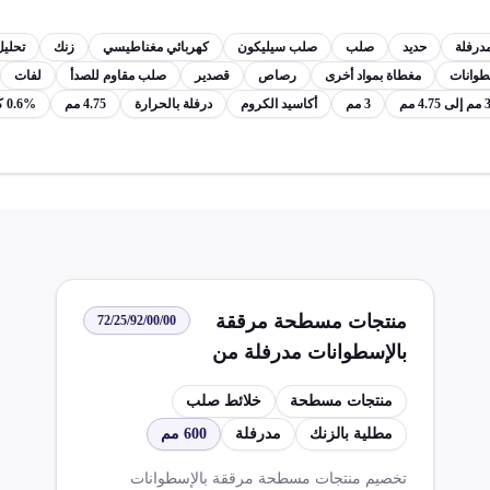
درفلة
حديد
صلب
صلب سيليكون
كهربائي مغناطيسي
زنك
تحليل
طوانات
مغطاة بمواد أخرى
رصاص
قصدير
صلب مقاوم للصدأ
لفات
م إلى 4.75 مم
3 مم
أكاسيد الكروم
درفلة بالحرارة
4.75 مم
0.6% كربون
منتجات مسطحة مرققة
72/25/92/00/00
بالإسطوانات مدرفلة من
خلائط صلب بعرض 600 مم
منتجات مسطحة
خلائط صلب
أو أكثر مطلية أو مغطاة
مطلية بالزنك
مدرفلة
600 مم
بالزنك بطرق أخرى غير
التحليل الكهربائي
تخصيم منتجات مسطحة مرققة بالإسطوانات