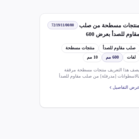
نتجات مسطحة من صلب
72/19/11/00/00
مقاوم للصدأ بعرض 600
م أو أكثر بسمك يزيد عن
صلب مقاوم للصدأ
منتجات مسطحة
 مم بشكل لفات
لفات
600 مم
10 مم
صف هذا التعريف منتجات مسطحة مرققة
الاسطوانات [مدرفلة] من صلب مقاوم للصدأ
،بعرض 600مم أو أكثر ، غير مشغولة بأكثر من
رض التفاصيل
الدرفلة بالحرارة ، بشكل لفات بسمك يزيد عن
10مم . ويوجد 2 حقل ضريبة : ضريبة الوارد بنسبة
2000 % وضريبة قيمة مضافاه بنسبة 14000 %.
توجد قواعد وموافقات للتعريف مثل موافقة
ختومة بخاتم شعارجمهوريةمن هـ .ع.ص.وطبقا
ملحق8 وتعديلاته.