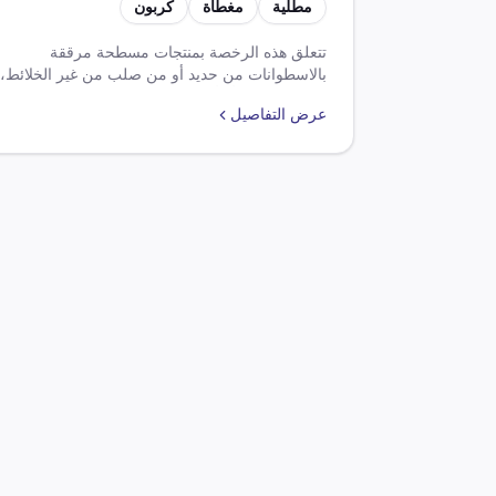
مطلية
مغطاة
كربون
تحتوي على 0.6% أو أكثر
من الكربون
تتعلق هذه الرخصة بمنتجات مسطحة مرققة
بالاسطوانات من حديد أو من صلب من غير الخلائط،
بعرض 600مم أو أكثر. يتم تطبيق ضرائب ورسوم
عرض التفاصيل
على هذه المنتجات بنسب معينة. يوجد استثناءات
واعتمادات في اتفاقيات تجارية مختلفة.