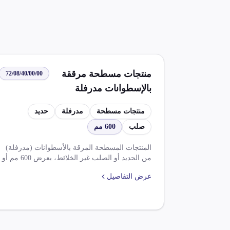
منتجات مسطحة مرققة
72/08/40/00/00
بالإسطوانات مدرفلة
بشكل غير اللفات غير
منتجات مسطحة
مدرفلة
حديد
مشغولة بأكثر من الدرفلة
صلب
600 مم
بالحرارة ذات علامات
سطحية بارزة من حديد أو
المنتجات المسطحة المرقة بالأسطوانات (مدرفلة)
من الحديد أو الصلب غير الخلائط، بعرض 600 مم أو
من صلب من غير الخلائط
أكثر، تخضع لضريبة وارد بقيمة 5% وضريبة قيمة
بعرض 600 مم أو أكثر
عرض التفاصيل
مضافة بنسبة 14%. استيرادها يتطلب موافقة
مدرفلة بالحرارة غير
مختومة من الجهات المختصة، ويستفيد من
تخفيضات في الرسوم الجمركية بموجب اتفاقيات
مكسوة ولامطلية ولامغطاة
التجارة الحرة.