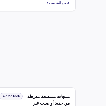
عرض التفاصيل
بنسبة 100% على الصناعات الواردة بموجب اتفاق
التجارة الحرة بين مصر وعُمان وتجمع الميركسور.
كما يتم تخفيض الرسوم الجمركية بنسبة 100% في
ظل اتفاقية تركيا، ويعفى من الضريبة الجمركية
والرسوم ذات الأثر المماثل الأصناف الواردة من
دول الافتا بنسبة 100%. بالإضافة إلى ذلك، يخفض
ضريبة جمركية ورسوم ذات أثر مماثل بنسبة 100%
على سلع صناعية واردة في ظل شراكة أوربية.
منتجات مسطحة مدرفلة
72/10/61/00/00
من حديد أو صلب غير