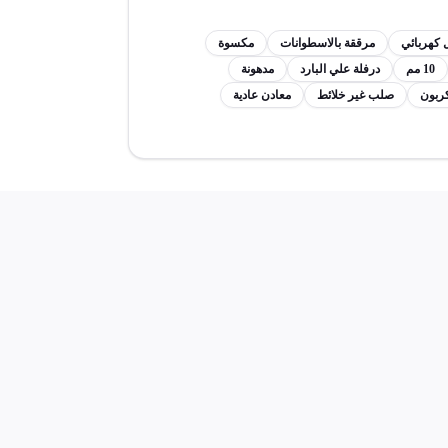
 كهربائي
مرققة بالاسطوانات
مكسوة
10 مم
درفلة علي البارد
مدهونة
صلب غير خلائط
معادن عادية