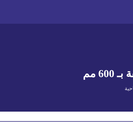
 بـ
600 مم
حية