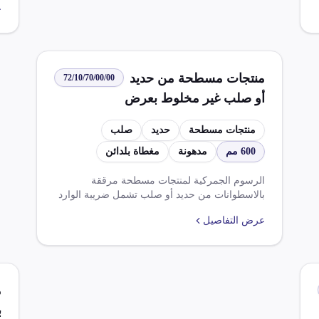
ع
ا
ي
ل
منتجات مسطحة من حديد
72/10/70/00/00
أو صلب غير مخلوط بعرض
600 مم أو أكثر مدهونة أو
منتجات مسطحة
حديد
صلب
مغطاة بلدائن
600 مم
مدهونة
مغطاة بلدائن
الرسوم الجمركية لمنتجات مسطحة مرققة
بالاسطوانات من حديد أو صلب تشمل ضريبة الوارد
بنسبة 5.000% وضريبة القيمة المضافة بنسبة
عرض التفاصيل
14.000%. يتطلب استيراد هذه المنتجات موافقة
مختومة من الجهات المختصة وتخضع لشروط
اتفاقيات التجارة الحرة المختلفة.
م
ب