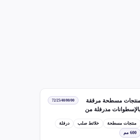
لشراكة.
نتجات مسطحة مرققة
72/25/40/00/00
الإسطوانات مدرفلة من
خلائط صلب بعرض 600 مم
منتجات مسطحة
خلائط صلب
درفلة
و أكثر غير مشغولة بأكثر
600 مم
ن الدرفلة بالحرارة بشكل