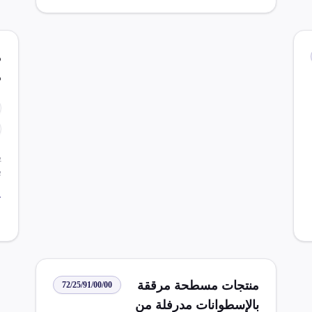
لاستيراد هذه الأصناف، وهناك إعفاءات وتخفيضات
ضريبية في ظل اتفاقيات التجارة الحرة المختلفة.
م
م
10
ي
ب
ع
و
م
ل
منتجات مسطحة مرققة
72/25/91/00/00
بالإسطوانات مدرفلة من