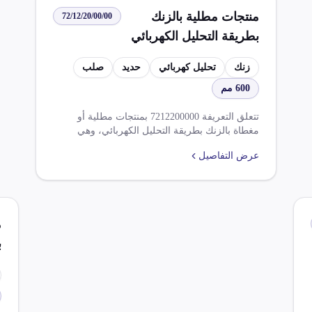
ا
منتجات مطلية بالزنك
72/12/20/00/00
بطريقة التحليل الكهربائي
مسطحة مرققة
زنك
تحليل كهربائي
حديد
صلب
بالاسطوانات من حديد أو
600 مم
صلب غير خلائط بعرض
أقل من 600 مم
تتعلق التعريفة 7212200000 بمنتجات مطلية أو
مغطاة بالزنك بطريقة التحليل الكهربائي، وهي
مسطحة مرققة بالاسطوانات من حديد أو من صلب
عرض التفاصيل
من غير الخلائط بعرض أقل من 600 مم. تشمل
الضرائب المطبقة ضريبة الوارد بنسبة 5.000%
وضريبة القيمة المضافة بنسبة 14.000%. يجب
الحصول على موافقة مختومة لاستيراد هذا الصنف،
كما يتم تطبيق إعفاءات وخصومات بموجب اتفاقيات
م
التجارة الحرة.
ب
أ
م