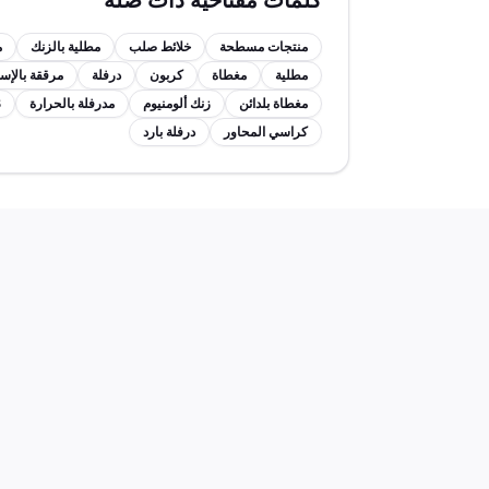
كلمات مفتاحية ذات صلة
منتجات مسطحة
خلائط صلب
مطلية بالزنك
م
مطلية
مغطاة
كربون
درفلة
مرققة بالإس
مغطاة بلدائن
زنك ألومنيوم
مدرفلة بالحرارة
3 م
كراسي المحاور
درفلة بارد