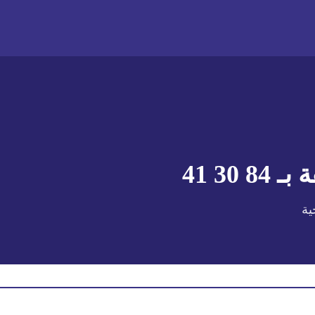
 بـ
84 30 41
ية