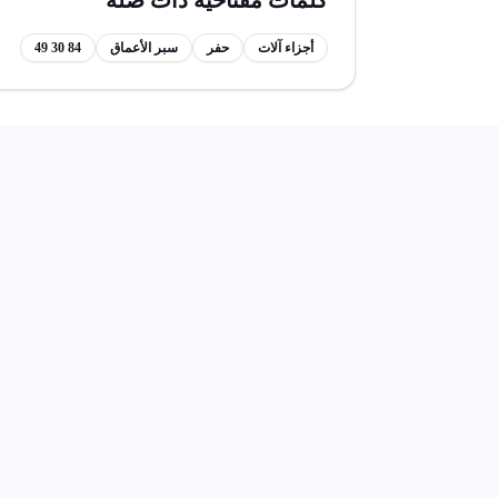
كلمات مفتاحية ذات صلة
أجزاء آلات
حفر
سبر الأعماق
84 30 49