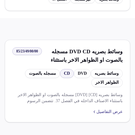
وسائط بصريه DVD CD مسجله
85/23/49/00/00
بالصوت او الظواهر الاخر باستثناء
الاصناف الداخله في الفصل 37
وسائط بصريه
DVD
CD
مسجله بالصوت
الظواهر الاخر
وسائط بصريه [DVD] [CD] مسجله بالصوت او الظواهر الاخر
باستثناء الاصناف الداخله في الفصل 37. تتضمن الرسوم
الجمركية 0.000 % من ضريبة الوارد و 14.000 % من ضريبة
عرض التفاصيل
قيمه مضافه. يوجد العديد من المعاملات مثل اتفاقية التجارة
الحرة الافريقية القارية ومجموعة أ وب وإعفاء من ق.إستيرادية
وكذلك يجب إرفاق شهادة صادر للبلاد مع كل مكون ثقافى يرد
للبلاد من الخارج.