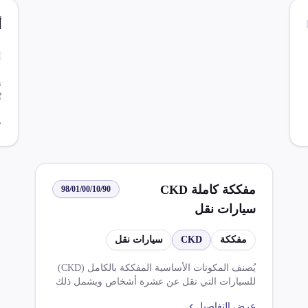
في ذلك موافقة وزارة التجارة والصناعة للشركات
المصنعة للسيارات، وموافقة الجهاز القومي لتنظيم
أ
الاتصالات لاستيراد معدات الاتصالات، وموافقة جهاز
المطبوعات والصحافة للإفراج عن الصنف، وموافقة
قطاع الأمن العام للإفراج عن بعض الأصناف،
وشروط محددة للإفراج عن أجهزة التنبيه والسراين
الهوائية، وإخطار المرور بالأرقام المسلسلة لعدادات
ت
سيارات الأجرة، وتحرير إخطار مرور متضمنًا الرقم
المدموغ على الشاسيه أو المحرك، وموافقة إدارة
أ
ع
الموازين بمصلحة دمغ المصوغات والموازين للإفراج
عن الصنف، وعرض مكونات ومستلزمات صناعة
اسطوانات الغاز على الهيئة العامة للرقابة على
ا
الصادرات والواردات، وموافقة مختومة بخاتم شعار
جمهورية مصر العربية ووفقًا لملحق 8 وتعديلاته
مفككة كاملة CKD
98/01/00/10/90
للإفراج عن الصنف.
سيارات نقل
مفككة
CKD
سيارات نقل
يُصنف المكونات الأساسية المفككة بالكامل (CKD)
للسيارات التي تقل عن عشرة أشخاص ويشمل ذلك
السائق، بموجب بند 02/87. بالإضافة إلى ذلك، يُفرج
عرض التفاصيل