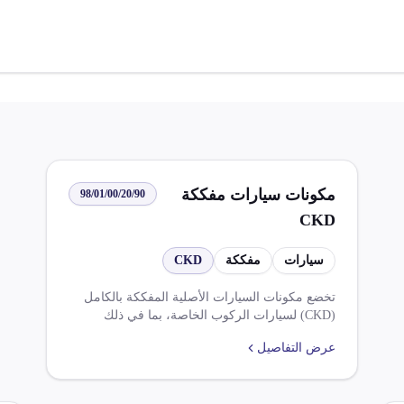
مكونات سيارات مفككة
98/01/00/20/90
CKD
سيارات
مفككة
CKD
تخضع مكونات السيارات الأصلية المفككة بالكامل
(CKD) لسيارات الركوب الخاصة، بما في ذلك
سيارات الاستيشن، للبند 8703 للتعرفة الجمركية،
عرض التفاصيل
باستثناء ما هو مذكور أعلاه، لضريبة وارد بنسبة
5.000% وضريبة قيمة مضافة بنسبة 14.000%.
وتخضع هذه المكونات لشروط وإعفاءات محددة، بما