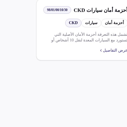
حزمة أمان سيارات CKD
98/01/00/10/30
أحزمة أمان
سيارات
CKD
شمل هذه التعرفة أحزمة الأمان الأصلية التي
تُستورد مع السيارات المعدة لنقل 10 أشخاص أو
كثر، بما في ذلك السائق، والتي تخضع للبند
رض التفاصيل
الجمركي 87/02. تفرض ضريبة وارد بنسبة 5.000٪
وضريبة قيمة مضافة بنسبة 14.000٪ على هذه
لسلع.