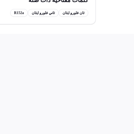
كلمات مفتاحية ذات صلة
ثان فلورو ايثان
ثاني فلورو ايثان
R152a