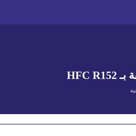
 بـ
HFC R152
ية