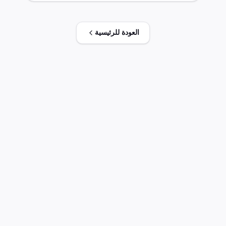
200] و أملاحها و نظائرها و إستراتها و إيثراتها و أملاح
نظائرها و إستراتها وفقا لاتفاقية التجارة الحرة
الافريقية القارية ومجموعة أ وب والولاية العامة
العودة للرئيسية
للجمارك فيما عدا الاستثناءات المنوه عنها بالتذييل