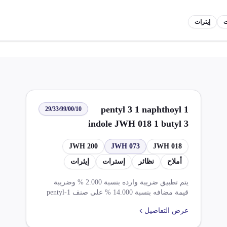
ت
إيثرات
1 pentyl 3 1 naphthoyl
29/33/99/00/10
indole JWH 018 1 butyl 3
1 naphthoyl indole JWH
JWH 200
JWH 073
JWH 018
073 1 2 4 morpholinyl
أملاح
نظائر
إسترات
إيثرات
ethyl 3 1 naphthoyl
indole JWH 200 و أملاحها
يتم تطبيق ضريبة وارده بنسبة 2.000 % وضريبة
قيمة مضافه بنسبة 14.000 % على صنف 1-pentyl
و نظائرها و إستراتها و
-3-[1-naphthoyl] indole [JWH-018] 1-butyl -3-[1-
إيثراتها و أملاح نظائرها و
عرض التفاصيل
naphthoyl] indole [JWH-073] 1-[2-[4-
إستراتها
morpholinyl]ethyl] -3-[1-naphthoyl] indole [JWH-