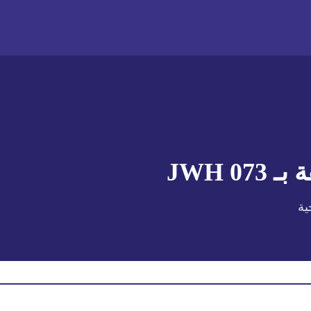
 بـ
JWH 073
ية