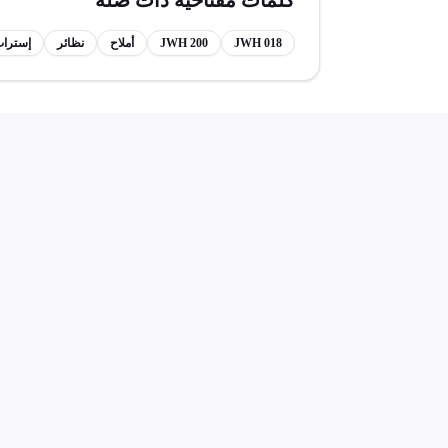
كلمات مفتاحية ذات صلة
JWH 018
JWH 200
أملاح
نظائر
إسترا