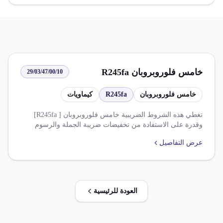
خامس فلوروبروبان R245fa
29/03/47/00/10
خامس فلوروبروبان
R245fa
كيماويات
تغطي هذه الشروط الضريبية خامس فلوروبروبان [ R245fa]
وقدرة على الاستفادة من تخفيضات ضريبة الجملة والرسوم
الجمركية بنسبة 100% على بعض الأصناف.
عرض التفاصيل
العودة للرئيسية