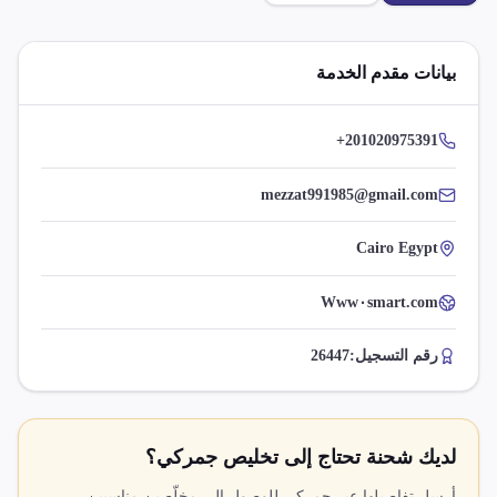
بيانات مقدم الخدمة
+201020975391
mezzat991985@gmail.com
Cairo Egypt
Www۰smart.com
رقم التسجيل:
26447
لديك شحنة تحتاج إلى تخليص جمركي؟
أرسل تفاصيلها عبر جمركي للوصول إلى مخلّصين مناسبين