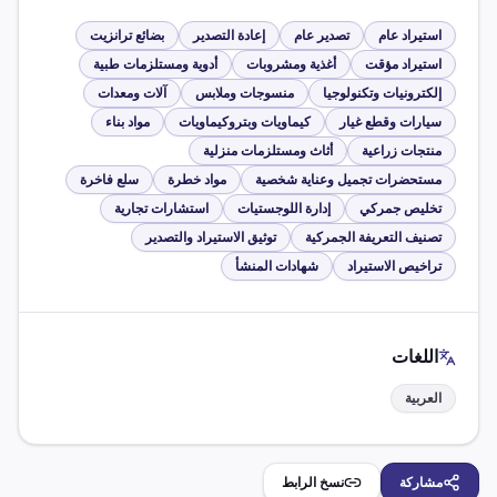
استيراد عام
تصدير عام
إعادة التصدير
بضائع ترانزيت
استيراد مؤقت
أغذية ومشروبات
أدوية ومستلزمات طبية
إلكترونيات وتكنولوجيا
منسوجات وملابس
آلات ومعدات
سيارات وقطع غيار
كيماويات وبتروكيماويات
مواد بناء
منتجات زراعية
أثاث ومستلزمات منزلية
مستحضرات تجميل وعناية شخصية
مواد خطرة
سلع فاخرة
تخليص جمركي
إدارة اللوجستيات
استشارات تجارية
تصنيف التعريفة الجمركية
توثيق الاستيراد والتصدير
تراخيص الاستيراد
شهادات المنشأ
اللغات
العربية
مشاركة
نسخ الرابط