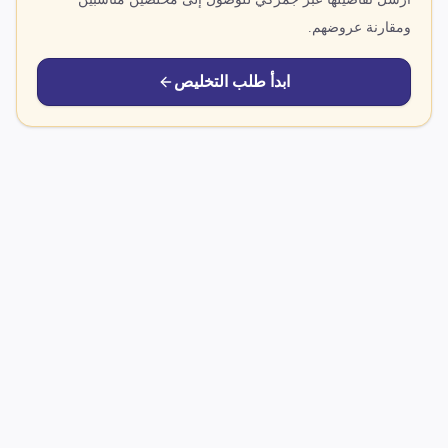
ومقارنة عروضهم.
ابدأ طلب التخليص