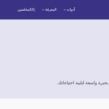
أدوات
المعرفة
المخلصين
برة واسعة لتلبية احتياجاتك.