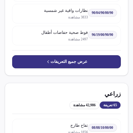
نظارات واقية غير شمسية
90/04/90/00/90
3833
مشاهدة
فوط صحية حفاضات أطفال
96/19/00/90/90
2497
مشاهدة
عرض جميع التعريفات
زراعي
65
تعريفة
42,986
مشاهدة
تفاح طازج
08/08/10/00/00
1856
مشاهدة