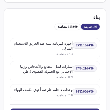
بناء
146
تعريفة
119,060
مشاهدة
أجهزة كهربائية تنبيه ضد الحريق للاستخدام
85/31/10/90/10
المنزلي
7703
مشاهدة
سيارات لنقل البضائع والأشخاص وزنها
87/04/21/90/30
الإجمالي مع الحمولة القصوى 5 طن
مجهزة بمحرك احتراق داخلي مكابس
3859
مشاهدة
إشعال بالضغط ديزل أو نصف ديزل
وحدات داخلية خارجية أجهزة تكييف الهواء
84/15/90/10/00
3700
مشاهدة