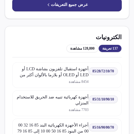
عرض جميع التعريفات
الكترونيات
137
تعريفة
128,800
مشاهدة
أجهزة استقبال تلفزيون بشاشة LCD أو
85/28/72/10/70
LED أو OLED أو بلازما بالألوان أكثر من
32 بوصة مع أجهزة استقبال راديو أو
8454
مشاهدة
تسجيل صوت أو فيديو
أجهزة كهربائية تنبيه ضد الحريق للاستخدام
85/31/10/90/10
المنزلي
7703
مشاهدة
أجزاء الأجهزة الكهربائية البند 85 16 32 00
85/16/90/00/70
00 من البنود 85 16 50 00 10 إلى 85 16 79