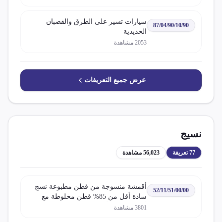
إشعال بالضغط ديزل أو نصف ديزل
سيارات تسير على الطرق والقضبان
87/04/90/10/90
الحديدية
2053
مشاهدة
عرض جميع التعريفات
نسيج
77
تعريفة
56,023
مشاهدة
أقمشة منسوجة من قطن مطبوعة نسج
52/11/51/00/00
سادة أقل من 85% قطن مخلوطة مع
ألياف تركيبية أو اصطناعية وزن المتر
3801
مشاهدة
المربع أكثر من 200 جم