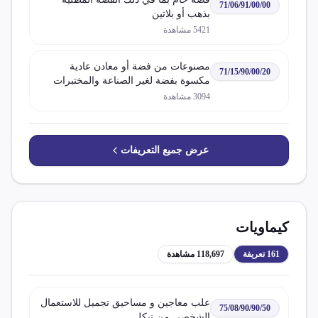
71/06/91/00/00
بذهب أو بلاتين
5421
مشاهدة
مصنوعات من فضة أو معادن عادية
71/15/90/00/20
مكسوة بفضة لغير الصناعة والمختبرات
3094
مشاهدة
عرض جميع التعريفات
كيماويات
161
تعريفة
118,697
مشاهدة
علب معاجين و مساحيق تجميل للاستعمال
75/08/90/90/50
الشخصي من نيكل