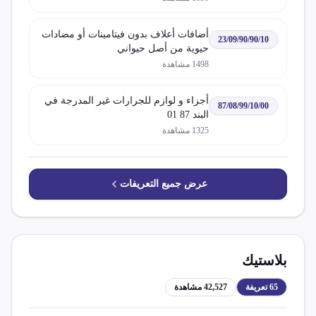
أضافات أعلاف بدون فيتامينات أو مضادات
23/09/90/90/10
حيوية من أصل حيواني
1498
مشاهدة
أجزاء و لوازم للجرارات غير المدرجة في
87/08/99/10/00
البند 87 01
1325
مشاهدة
عرض جميع التعريفات
بلاستيك
65
تعريفة
42,527
مشاهدة