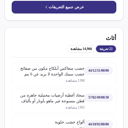
عرض جميع التعريفات
أثاث
22
تعريفة
14,966
مشاهدة
خشب متعاكس أبلكاج مكون من صفائح
44/12/31/00/00
خشب سمك الواحدة لا يزيد عن 6 مم
طبقة خارجية واحدة على الأقل من
1398
مشاهدة
الأخشاب الاستوائية
سجاد أغطية أرضيات مخملية جاهزة من
57/02/49/00/30
قطن منسوجة غير ماهو بأوبار أو بألياف
مغروزة
1393
مشاهدة
ألواح خشب خلوية
44/18/92/00/00