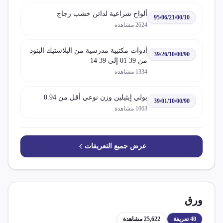
ألواح شراعية لدائن خشب زجاج
95/06/21/00/10
2624
مشاهدة
أدوات مكتبية مدرسية من البلاستيك البنود
39/26/10/00/90
من 39 01 إلى 39 14
1334
مشاهدة
بولي إيثيلين وزن نوعي أقل من 0.94
39/01/10/00/90
1063
مشاهدة
عرض جميع التعريفات
ورق
40
تعريفة
25,622
مشاهدة