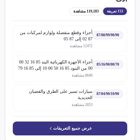
153
تعريفة
119,183
مشاهدة
أجزاء وقطع منفصلة ولوازم لمركبات من
87/08/99/90/90
87 02 إلى 87 05
12472
مشاهدة
أجزاء الأجهزة الكهربائية البند 85 16 32 00
85/16/90/00/70
00 من البنود 85 16 50 00 10 إلى 85 16 79
00 50
6640
مشاهدة
سيارات تسير على الطرق والقضبان
87/04/90/10/90
الحديدية
2053
مشاهدة
عرض جميع التعريفات