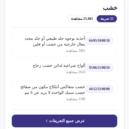
خشب
32
تعريفة
25,403
مشاهدة
أحذية بوجوه جلد طبيعي أو جلد مجدد
64/05/10/00/10
بنعال خارجية من خشب أو فلين
3491
مشاهدة
ألواح شراعية لدائن خشب زجاج
95/06/21/00/10
2624
مشاهدة
خشب متعاكس أبلكاج مكون من صفائح
44/12/31/00/00
خشب سمك الواحدة لا يزيد عن 6 مم
طبقة خارجية واحدة على الأقل من
1398
مشاهدة
الأخشاب الاستوائية
عرض جميع التعريفات