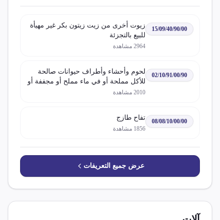
زيوت أخرى من زيت زيتون بكر غير مهيأة
15/09/40/90/00
للبيع بالتجزئة
2964
مشاهدة
لحوم وأحشاء وأطراف حيوانات صالحة
02/10/91/00/90
للأكل مملحة أو في ماء مملح أو مجففة أو
مدخنة
2010
مشاهدة
تفاح طازج
08/08/10/00/00
1856
مشاهدة
عرض جميع التعريفات
آلات