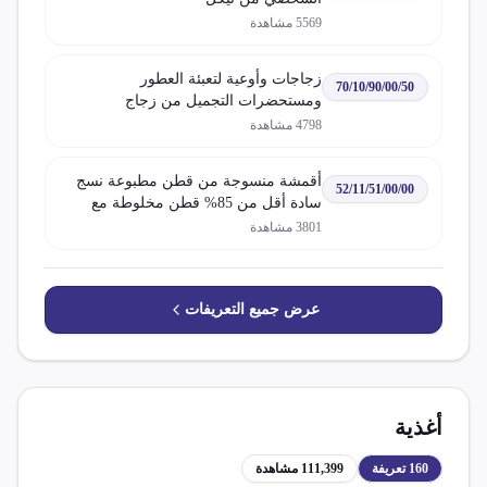
5569
مشاهدة
زجاجات وأوعية لتعبئة العطور
70/10/90/00/50
ومستحضرات التجميل من زجاج
4798
مشاهدة
أقمشة منسوجة من قطن مطبوعة نسج
52/11/51/00/00
سادة أقل من 85% قطن مخلوطة مع
ألياف تركيبية أو اصطناعية وزن المتر
3801
مشاهدة
المربع أكثر من 200 جم
عرض جميع التعريفات
أغذية
160
تعريفة
111,399
مشاهدة