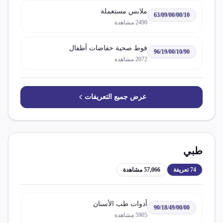
ملابس مستعملة
63/09/00/00/10
2490
مشاهدة
فوط صحية حفاضات أطفال
96/19/00/10/90
2072
مشاهدة
عرض جميع التعريفات
طبي
74
تعريفة
57,066
مشاهدة
أدوات طب الأسنان
90/18/49/00/00
5905
مشاهدة