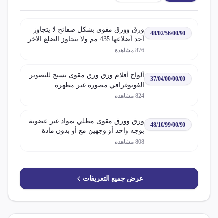
ورق وورق مقوى بشكل صفائح لا يتجاوز
48/02/56/00/90
أحد أضلاعها 435 مم ولا يتجاوز الضلع الآخر
297 مم في حالتها غير المطوية لغير
876
مشاهدة
الطباعة والكتابة لا يحتوي على ألياف
متحصل عليها بطريقة آلية أو كيميائية آلية
ألواح أفلام ورق ورق مقوى نسيج للتصوير
أو لا يزيد محتواه الكلي من هذه الألياف
37/04/00/00/00
الفوتوغرافي مصورة غير مظهرة
عن 10% وزنا
824
مشاهدة
ورق وورق مقوى مطلي بمواد غير عضوية
48/10/99/00/90
بوجه واحد أو وجهين مع أو بدون مادة
رابطة لفات أو صفائح مستطيلة أو مربعة
808
مشاهدة
بأي قياس
عرض جميع التعريفات