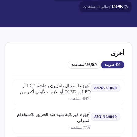
1509K
إجمالي المشاهدات
أخرى
409
تعريفة
326,569
مشاهدة
أجهزة استقبال تلفزيون بشاشة LCD أو
85/28/72/10/70
LED أو OLED أو بلازما بالألوان أكثر من
32 بوصة مع أجهزة استقبال راديو أو
8454
مشاهدة
تسجيل صوت أو فيديو
أجهزة كهربائية تنبيه ضد الحريق للاستخدام
85/31/10/90/10
المنزلي
7703
مشاهدة