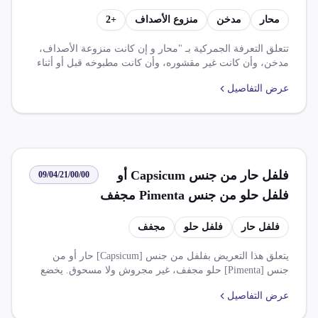
محار
مدخن
منزوع الأصداف
+
2
تتعلق التعرفة الجمركية بـ "محار و إن كانت منزوعة الأصداف،
مدخن، وأن كانت غير مقشوره، وأن كانت مطبوخه قبل أو أثناء
عمليه التدخين." تشمل التعرفة عدة ضرائب، منها ضريبة الوارد
عرض التفاصيل
(الافتا) بنسبة 15.000%، وضريبة الوارد (النظام الاساسي) بنسبة
20.000%، وضريبة القيمة المضافة بنسبة 14.000%. كما تشمل
القواعد والامتيازات المتعلقة بالتجارة الحرة، مثل اتفاقية التجارة
الحرة الافريقية القارية ومجموعة أ وب، وتخفيضات ضريبية
للمنتجات الزراعية ذات المنشأ المصري والمملكة المتحدة.
فلفل حار من جنس Capsicum أو
09/04/21/00/00
فلفل حلو من جنس Pimenta مجفف
غير مجروش ولا مسحوق
فلفل حار
فلفل حلو
مجفف
يتعلق هذا التعريض بفلفل من جنس [Capsicum] حار أو من
جنس [Pimenta] حلو مجفف، غير مجروش ولا مسحوق. يخضع
الفلفل للضريبة على الوارد بنسبة 2%. كما توجد اتفاقيات تجارية
عرض التفاصيل
تعفي بعض الحالات من الرسوم الجمركية.