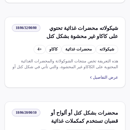
المضافة 14% على خدمة النولون.
شيكولاته محضرات غذائية تحتوي
18/06/32/00/00
على كاكاو غير محشوة بشكل كتل
ألواح قضبان وزنها لا يتجاوز 2 كجم
شيكولاته
محضرات غذائية
كاكاو
+
4
هذه التعريفة تخص منتجات الشوكولاتة والمحضرات الغذائية
المحتوية على الكاكاو غير المحشوة، والتي تأتي في شكل كتل أو
ألواح أو قضبان بوزن لا يتجاوز 2 كيلوجرام. تختلف الرسوم
عرض التفاصيل
الجمركية حسب بلد المنشأ، حيث تتراوح من 10% للدول
الأوروبية وبريطانيا إلى 40% للنظام الأساسي، مع إضافة رسم
تنمية موارد الدولة بنسبة 10%.
محضرات بشكل كتل أو ألواح أو
18/06/20/00/10
قضبان تستخدم كمكملات غذائية
وزنها أكثر من 2 كجم أو بشكل سائل