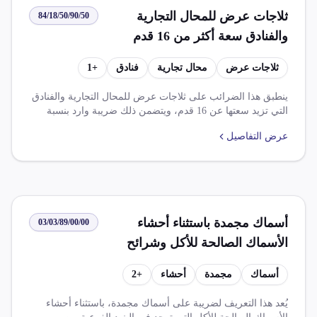
ثلاجات عرض للمحال التجارية
84/18/50/90/50
والفنادق سعة أكثر من 16 قدم
ثلاجات عرض
محال تجارية
فنادق
+
1
ينطبق هذا الضرائب على ثلاجات عرض للمحال التجارية والفنادق
التي تزيد سعتها عن 16 قدم، ويتضمن ذلك ضريبة وارد بنسبة
60% وعند استخدام اتفاقية أمريكا اللاتينية الميركسور يبلغ النسبة
عرض التفاصيل
6% وعند استخدام نظام الضرائب الأساسي يبلغ النسبة 8% وعند
استخدام اتفاقية الشراكة المصرية والمملكة المتحدة يخفض
الضريبة الجمركية بنسبة 100%. ويتطلب بعض الأصناف الحصول
على موافقة من شئون البيئة.
أسماك مجمدة باستثناء أحشاء
03/03/89/00/00
الأسماك الصالحة للأكل وشرائح
لحوم الأسماك
أسماك
مجمدة
أحشاء
+
2
يُعد هذا التعريف لضريبة على أسماك مجمدة، باستثناء أحشاء