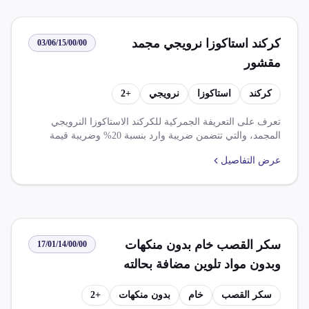
كركند استاكوزا نرويجي مجمد
03/06/15/00/00
مقشور
كركند
استاكوزا
نرويجي
+
2
تعرف على التعريفة الجمركية للكركند الاستاكوزا النرويجي
المجمد، والتي تتضمن ضريبة وارد بنسبة 20% وضريبة قيمة
مضافة بنسبة 0%. تشمل القواعد والامتيازات مثل الإعفاء الكامل
عرض التفاصيل
للمنتجات الزراعية والمصنعة ذات المنشأ من الشراكة المصرية
البريطانية.
سكر القصب خام بدون منكهات
17/01/14/00/00
وبدون مواد تلوين مضافة بحالته
الصلبة
سكر القصب
خام
بدون منكهات
+
2