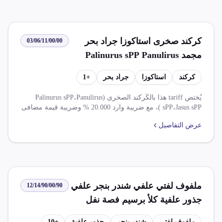
كركند صخرى استاكوزا جراد بحر
03/06/11/00/00
مجمد Palinurus sPP Panulirus
sPP Jasus sPP
كركند
استاكوزا
جراد بحر
+
1
يُختص tariff هذا بالكَركند الصخرى (Palinurus sPP،Panulirus
sPP،Jasus sPP )، مع ضريبة وارد 20.000 % وضريبة قيمة مضافى
0.000 %. يخضع هذا التغليف لاتفاق التجارة الحرة بين ج م ع
عرض التفاصيل
وتجمع الميركسور، والتى تخفض الضريبة الجمركية 100%. كما
يوجد إعفاء كامل من الرسوم الجمركيه واردات مصر من
منتجات زراعية وزرانعية مصنعة فى ظل شراكة أوروبية.
ملفوف لفتي علفي شندر بنجر علفي
12/14/90/00/90
جذور علفية كلأ برسيم فصة نفل
سنفوان كرنب علفي ترمس كرسنة
ملفوف لفتي
شندر بنجر
جذور علفية
+
10