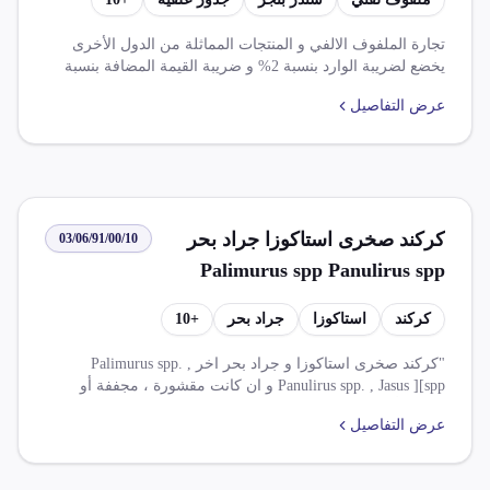
بيقة منتجات علفية كريات مكتلة
تجارة الملفوف الالفي و المنتجات المماثلة من الدول الأخرى
يخضع لضريبة الوارد بنسبة 2% و ضريبة القيمة المضافة بنسبة
14%. يتمتع بعض الصناف بامتيازات و عفوا في ظل اتفاقيات
عرض التفاصيل
التجارة الحرة مع دول أخرى.
كركند صخرى استاكوزا جراد بحر
03/06/91/00/10
Palimurus spp Panulirus spp
Jasus spp مقشورة مجففة مملحة
كركند
استاكوزا
جراد بحر
+
10
فى ماء مملح قشريات غير مقشورة
مطبوخة بالبخار مسلوقة فى الماء
"كركند صخرى استاكوزا و جراد بحر اخر Palimurus spp. ,
Panulirus spp. , Jasus ][spp و ان كانت مقشورة ، مجففة أو
مجففة مملحة فى ماء مملح
مملحة أو فى ماء مملح ؛ قشريات غير مقشورة، مطبوخة بالبخار
عرض التفاصيل
أو مسلوقة فى الماء ، و ان كانت مجففة او مملحة او فى ماء
مملح ."