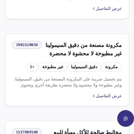
للبيع بالتجزئة . يضاف ضريبة الوارد 2.000 % وضريبة القيمة
عرض التفاصيل
المضافة 14.000 %. يفرج الصنف عن الرسوم الجمركية في ظل
اتفاق التجارة الحرة بين مصر وأوروبا ومنتجات زراعية ومصنعة
ذات منشأ شراكة مصرية ومملكة المتحدة. لا يجوز افراج الصنف
الوارد من دول اتحاد الجمهوريات السوفيتية- السابق - ودول
يوغسلافيا. تعفى أصناف واردة من سودان من الضرائب
والرسوم الجمركية طبقا للاتفاقية الثنائية بين مصر وسودان.
مكرونة مصنعة من دقيق السيمولينا
19/02/11/00/10
غير مطبوخة لا محشوة لا محضرة
بطريقة أخرى تحتوي على بيض
مكرونة
دقيق السيمولينا
غير مطبوخة
+
1
يتم تحصيل ضريبة على المكرونة المصنعة من دقيق، السيمولينا،
وغير مطبوخة ولا محشوة ولا محضرة بطريقة أخرى وتحتوى
على البيض. ويتناول هذا التعريف التالي: الاتفاقية البريطانية
عرض التفاصيل
(15%)، الاتفاقية التركية (25.5%)، اتفاقية الشراكة المصرية
الأوروبية (15%)، النظام الأساسي (30%)، وقيمة مضافة (14%).
مخاليط صالحة للأكل مهيأة للبيع
15/17/90/91/00