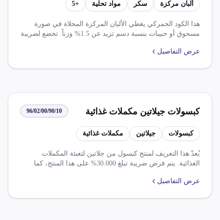
ألبان مركزة
سكر
مواد تحلية
+
5
تزيد عن 1.5 % وزنا في عبوات
أخرى
هذا الكود الجمركي يغطي الألبان المركزة المحلاة في صورة
مسحوق أو حبيبات بنسبة دسم تزيد عن 1.5% وزناً. تخضع لضريبة
جمركية أساسية 10% مع إمكانية الاستفادة من اتفاقيات التجارة
عرض التفاصيل
الحرة المختلفة للحصول على تخفيضات أو إعفاءات. تتطلب
موافقات من هيئة سلامة الغذاء والحجر البيطري قبل الإفراج.
كبسولات جيلاتين مكملات غذائية
96/02/00/90/10
كبسولات
جيلاتين
مكملات غذائية
يُعدّ هذا التعريف لمنتج كبسول من جلاتين لتعبئة المكملات
الغذائية. يتم فرض ضريبة تبلغ 30.000% على هذا المنتج، كما
يوجد اتفاقية للتجارة الحرة الافريقية القارية المجموعة أ والب
عرض التفاصيل
التي تخفض الضريبة الجمركية والرسوم. بالإضافة إلى ذلك، هناك
عدة اتفاقيات تجارة حرة أخرى مثل اتفاق التجارة الحرة بين
مصر وأوربا والمملكة المتحدة وتخفض الضريبة الجمركية 50%
وعلى الأصناف الواردة من دول الافتا وعلى الرسوم الجمركية