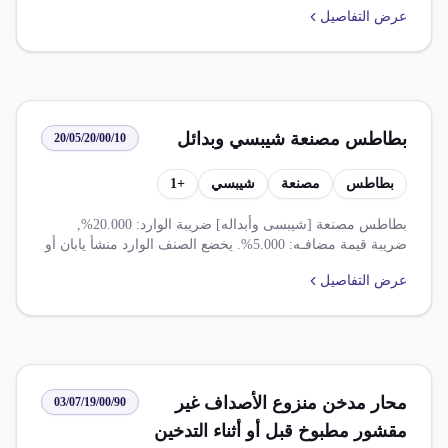
التعرفة لضريبة وارد بنسبة 20.000% وضريبة قيمة مضافة بنسبة
عرض التفاصيل
0.000%. كما تطبق عدة قواعد مثل إعفاء كامل من الرسوم على
واردات مصر من منتجات زراعية ومصنعة ذات منشأ شراكة
مصرية ومملكة متحدة.
بطاطس مصنعة شيبسي وبدائل
20/05/20/00/10
بطاطس
مصنعة
شيبسي
+
1
بطاطس مصنعة [شيبسى وأبداله] ضريبة الوارد: 20.000%,
ضريبة قيمة مضافـه: 5.000%. يخضع الصنف الوارد منشأ يابان أو
ا.سوفيتى فحص اشعاعى بميناء وصول.
عرض التفاصيل
محار مدخن منزوع الأصداف غير
03/07/19/00/90
مقشور مطبوخ قبل أو أثناء التدخين