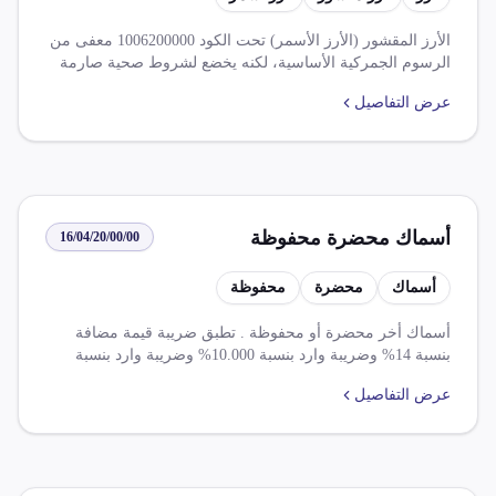
الأرز المقشور (الأرز الأسمر) تحت الكود 1006200000 معفى من
الرسوم الجمركية الأساسية، لكنه يخضع لشروط صحية صارمة
وقيود استيراد متنوعة. يتطلب موافقة مسبقة من الحجر الزراعي
عرض التفاصيل
وهيئة سلامة الغذاء، مع فحص إشعاعي للواردات من اليابان
والاتحاد السوفيتي السابق.
أسماك محضرة محفوظة
16/04/20/00/00
أسماك
محضرة
محفوظة
أسماك أخر محضرة أو محفوظة . تطبق ضريبة قيمة مضافة
بنسبة 14% وضريبة وارد بنسبة 10.000% وضريبة وارد بنسبة
8.500%.
عرض التفاصيل