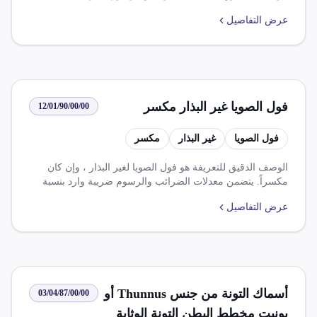
من النظام الأساسي، و 2.5٪ من الافتا، و 14٪ من ضريبة القيمة
عرض التفاصيل
المضافة.
فول الصويا غير البذار مكسر
12/01/90/00/00
فول الصويا
غير البذار
مكسر
الوصف الدقيق للتعريفة هو فول الصويا لغير البذار ، وإن كان
مكسراً. يتضمن معدلات الضرائب والرسوم ضريبة وارد بنسبة
0% وضريبة قيمة مضافة بنسبة 14%. تتضمن القواعد والإعفاءات
عرض التفاصيل
وجود اتفاقيات متعددة مثل اتفاقية التجارة الحرة الافريقية
القارية واتفاق التجارة الحرة بين مصر وتجمع الميركسور التي
تعفي بعض الواردات من الرسوم الجمركية، بالإضافة إلى شرط
موافقة استيرادية مسبقة من الحجر الزراعي.
أسماك التونة من جنس Thunnus أو
03/04/87/00/00
بونيت مخطط البطن التونة الوثابة