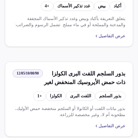
أكباد
بيض
غدد تذكير الأسماك
+
4
يتعلق التعريفة بأكباد وبيض وغدد تذكير الأسماك المجففة
والمدخنة والمملحة أو في ماء مملح. تشمل الرسوم والضرائب:
ضريبة الوارد (الافتا) بنسبة 15.000%، وضريبة الوارد (النظام
عرض التفاصيل
الأساسي) بنسبة 20.000%، وضريبة القيمة المضافة بنسبة
0.000%. من القواعد المعمول بها، هناك ضريبة قيمة مضافة
بنسبة 14% على قيمة خدمة النولون للسلع المستوردة، مع
إعفاءات كاملة للمنتجات الزراعية والمصنعة ذات المنشأ المصري
أو البريطاني.
بذور السلجم اللفت البرى الكولزا
12/05/10/00/90
ذات حمض الأيروسيك المنخفض لغير
البذار مكسر
بذور السلجم
اللفت البرى
الكولزا
+
1
بذور نباتات اللفت أو الكانولا أو السلجم منخفضة حمض الأوليك،
مطحونة أم لا، وغير مخصصة للزراعة.
عرض التفاصيل