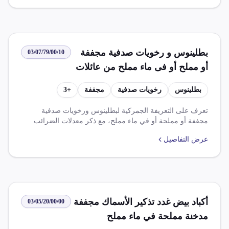
بنسبة 0.000٪ بموجب النظام الأساسي. توجد بعض القواعد
والإعفاءات المرتبطة باستيراد هذا الصنف، بما في ذلك متطلبات
موافقة هيئة الطاقة الذرية (ق4565)، وعرض سمك التونة
المستورد من مياه المحيط الهادي قبالة شواطئ ولاية أوريغون
وولاية واشنطن على الحجر البيطري (ق4534)، والحصول على
بطلينوس و رخويات صدفية مجففة
03/07/79/00/10
موافقة مسبقة من الإدارة المركزية للحجر البيطري (غ4046).
أو مملح أو فى ماء مملح من عائلات
Arcidae Arcticidae Cardildae
بطلينوس
رخويات صدفية
مجففة
+
3
Donacidae Hiatellidae Mactridae
Mesodesmatidae Myidae
تعرف على التعريفة الجمركية لبطلينوس ورخويات صدفية
مجففة أو مملحة أو في ماء مملح، مع ذكر معدلات الضرائب
Semelidae Solecurtidae Solenidae
والرسوم. تتضمن الرسوم: ضريبة وارد بنسبة 2.5%، وضريبة
Tridacnidae Veneridar مجمد أو
عرض التفاصيل
وارد أساسية بنسبة 20%، وضريبة قيمة مضافة بنسبة 14%.
مجفف أو مملح أو فى ماء مملح
تشمل القواعد والإعفاءات اتفاقيات التجارة الحرة ومراجعات
فحص المنتجات الزراعية.
أكباد بيض غدد تذكير الأسماك مجففة
03/05/20/00/00
مدخنة مملحة في ماء مملح