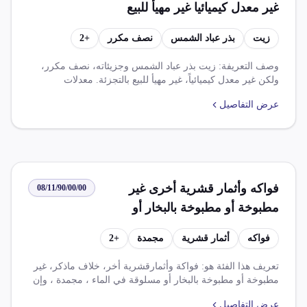
غير معدل كيميائيا غير مهيأ للبيع
بالتجزئة
زيت
بذر عباد الشمس
نصف مكرر
+
2
وصف التعريفة: زيت بذر عباد الشمس وجزيئاته، نصف مكرر،
ولكن غير معدل كيميائياً، غير مهيأ للبيع بالتجزئة. معدلات
الضرائب والرسوم: ضريبة الوارد بنسبة 0.000% وضريبة القيمة
عرض التفاصيل
المضافة بنسبة 14.000%. القواعد والإعفاءات: تشمل إعفاءات
كاملة من رسوم الواردات لمصر من منتجات زراعية ومصنعة
ذات منشأ شراكة مصرية ومملكة متحدة، وكذلك تخفيضات
للضرائب الجمركية في ظل اتفاقيات التجارة الحرة.
فواكه وأثمار قشرية أخرى غير
08/11/90/00/00
مطبوخة أو مطبوخة بالبخار أو
مسلوقة في الماء مجمدة مع سكر
فواكه
أثمار قشرية
مجمدة
+
2
مضاف أو مواد تحلية أخرى
تعريف هذا الفئة هو: فواكة وأثمارقشرية أخر، خلاف ماذكر، غير
مطبوخة أو مطبوخة بالبخار أو مسلوقة في الماء ، مجمدة ، وإن
إحتوت على سكر مضاف أو مواد تحلية أخر. يتم征田جها بضريبة
عرض التفاصيل