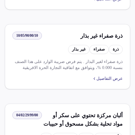
20% و14%. ويوجد اتفاقية تتيح تخفيض الضريبة الجمركية بنسبة
100%.
ذرة صفراء غير بذار
10/05/90/00/10
ذرة
صفراء
غير بذار
ذرة صفراء لغير البذار . يتم فرض ضريبة الوارد على هذا الصنف
بنسبة 0.000 %، ويتوافق مع اتفاقية التجارة الحرة الافريقية
القارية مجموعة أ والاتفاقية الثنائية بين مصر وسودان. كما يعفي
عرض التفاصيل
من الرسوم الجمركية واردات مصر من منتجات زراعية وزيراعية
مصنعة فى ظل شراكة أوروبية.
ألبان مركزة تحتوي على سكر أو
04/02/29/99/00
مواد تحلية بشكل مسحوق أو حبيبات
أو أشكال صلبة أخرى نسبة الدسم