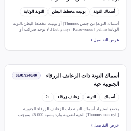
Euthynnys Katsuwonus pelmis
أسماك التونة
بونيت مخطط البطن
التونة الوثابة
أسماك التونة[من جنس Thunnus] أو بونيت مخطط البطن،التونة
الوثابة[Euthynnys [Katsuwonus ] pelmis]. لا توجد ضرائب أو
رسوم مُحددة على الواردات، حيث أن ضريبة الوارد وضريبة
عرض التفاصيل
القيمة المضافة كلاهما 0.000%. يتم فرض ضريبة قيمة مضافة
بنسبة 14% على قيمة خدمة النولون التي تُؤدى على السلع
المستوردة المعفاة.
أسماك التونة ذات الزعانف الزرقاء
03/01/95/00/00
الجنوبية حية
أسماك
التونة
زعانف زرقاء
+
2
يخضع استيراد أسماك التونة ذات الزعانف الزرقاء الجنوبية
[Thunnus maccoyii] الحية لضريبة وارد بنسبة 5.000٪ بموجب
النظام الأساسي و50.000٪ بموجب نظام التفضيلات التجارية
عرض التفاصيل
العامة (GSTP). لا يُعفى هذا الصنف من ضريبة القيمة المضافة