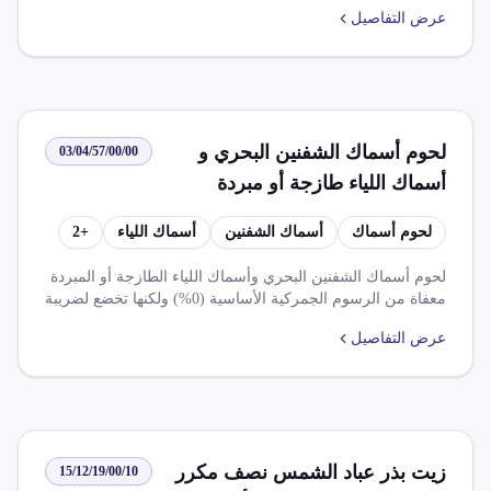
10-14%، مع إمكانية الحصول على إعفاءات أو تخفيضات حسب
عرض التفاصيل
بلد المنشأ. يتطلب استيرادها موافقة مسبقة من الحجر الزراعي
وموافقة من هيئة سلامة الغذاء قبل الإفراج عنها.
لحوم أسماك الشفنين البحري و
03/04/57/00/00
أسماك اللياء طازجة أو مبردة
لحوم أسماك
أسماك الشفنين
أسماك اللياء
+
2
لحوم أسماك الشفنين البحري وأسماك اللياء الطازجة أو المبردة
معفاة من الرسوم الجمركية الأساسية (0%) ولكنها تخضع لضريبة
القيمة المضافة 14% على خدمة النولون. تتمتع بإعفاءات جمركية
عرض التفاصيل
من عدة دول ومناطق تجارية مع اشتراطات صحية صارمة
للفحص والموافقة من هيئة سلامة الغذاء.
زيت بذر عباد الشمس نصف مكرر
15/12/19/00/10