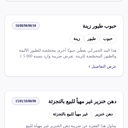
حبوب طيور زينة
10/08/90/00/10
حبوب
طيور
زينة
هذا البند الجمركي يغطّي حبوبًا أخرى مخصّصة للطيور الأليفة
والطيور المخصّصة للزينة. تفرض ضريبة وارد بنسبة 5.000 ٪
وضريبة قيمة مضافة بنسبة 0.000 ٪ على هذا الصنف. هناك بعض
عرض التفاصيل
القواعد والإعفاءات التي يجب مراعاتها عند استيراد هذا الصنف،
مثل ضرورة تسجيل الأعلاف المصنّعة والمُرَكّزات والمُكمّلات
الغذائية والحصول على موافقة مسبقة من الحجر البيطري،
ويُعفى تمامًا من رسوم الواردات المصرية للمنتجات الزراعية
والمُصنّعة ذات المنشأ المصري-البريطاني، مع ضرورة تقديم
موافقة معتمدة من هيئة الطاقة الذرية للإفراج عن الصنف
دهن خنزير غير مهيأ للبيع بالتجزئة
15/01/10/00/90
المستورد.
دهن خنزير
غير مهيأ للبيع بالتجزئة
يتناول هذا الفقرة عن ضريبة دهن الخنزير غير مهيأة للبيع