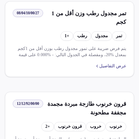
الميركسور.
تمر مجدول رطب وزن أقل من 1
08/04/10/00/27
كجم
تمر
مجدول
رطب
+
1
يتم فرض ضريبة على تمور مجدول رطب بوزن أقل من 1كجم
بمعدل %20، ومفصلة في الجدول التالي: - %0.000 على قيمة
المضافة - %2.000 على اتفاقية أمريكا اللاتينية الميركسور
عرض التفاصيل
قرون خرنوب طازجة مبردة مجمدة
12/12/92/00/00
مجففة مطحونة
خرنوب
خروب
قرون خرنوب
+
2