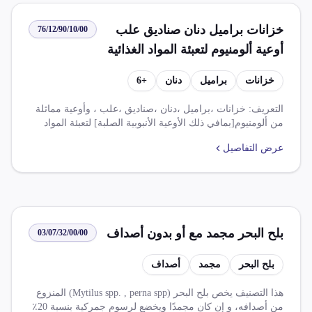
في ظل اتفاقية تركيا بنسبة100%. يُشترط لاستيراد هذا المنتج ان
يكون مشحونا من بلد المنشأ أو من مراكزرئيسيةللشركات
خزانات براميل دنان صناديق علب
76/12/90/10/00
المنتجة.
أوعية ألومنيوم لتعبئة المواد الغذائية
سعة 300 لتر غير مزودة بتجهيزات
خزانات
براميل
دنان
+
6
آلية أو حرارية
التعريف: خزانات ،براميل ،دنان ،صناديق ،علب ، وأوعية مماثلة
من ألومنيوم[بمافي ذلك الأوعية الأنبوبية الصلبة] لتعبئة المواد
الغذائية ، لاتتجاوز سعتها 300 لتر ، غير مزودة بتجهيزات آلية أو
عرض التفاصيل
حرارية وإن كانت مبطنة أوعازلة للحرارة . التخفيضات والرسوم:
5.000 % (ضريبة الوارد) , 14.000 % (ضريبة قيمة مضافرة) The
exemptions and fees: 5.000 % (import tax) , 14.000 % (added
value tax)
بلح البحر مجمد مع أو بدون أصداف
03/07/32/00/00
بلح البحر
مجمد
أصداف
هذا التصنيف يخص بلح البحر (Mytilus spp. , perna spp) المنزوع
من أصدافه، و إن كان مجمدًا ويخضع لرسوم جمركية بنسبة 20٪