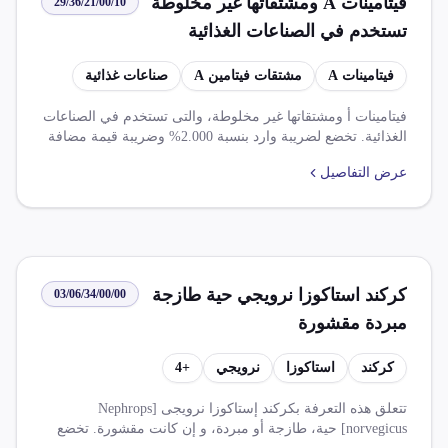
فيتامينات A ومشتقاتها غير مخلوطة
29/36/21/00/10
تستخدم في الصناعات الغذائية
فيتامينات A
مشتقات فيتامين A
صناعات غذائية
فيتامينات أ ومشتقاتها غير مخلوطة، والتى تستخدم في الصناعات
الغذائية. تخضع لضريبة وارد بنسبة 2.000% وضريبة قيمة مضافة
بنسبة 14.000%. يجوز الإعفاء من ضريبة القيمة المضافة على
عرض التفاصيل
المواد الداخلة في إنتاج الأدوية. تخضع لاتفاقيات التجارة الحرة
المختلفة، مثل اتفاقية التجارة الحرة الأفريقية القارية (مجموعة أ
وب) واتفاقية الشراكة المصرية والمملكة المتحدة واتفاقية
التجارة الحرة بين مصر وتجمع الميركسور. لا يُفرج عن الصنف إلا
بموافقة هيئة سلامة الغذاء (بالنسبة للأغذية) أو الحجر البيطري
(بالنسبة للمجمدات).
كركند استاكوزا نرويجي حية طازجة
03/06/34/00/00
مبردة مقشورة
كركند
استاكوزا
نرويجي
+
4
تتعلق هذه التعرفة بكركند إستاكوزا نرويجى [Nephrops
norvegicus] حية، طازجة أو مبردة، و إن كانت مقشورة. تخضع