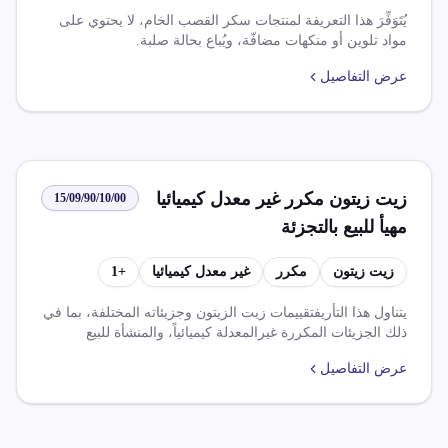
يُتَوَفِّرَ هذا التعريفة لمنتجات سكر القصب الخام، لا يحتوي على
مواد تلوين أو منكهات مضافّة، ويُباع بحالة صلبة.
عرض التفاصيل
زيت زيتون مكرر غير معدل كيميائيا
15/09/90/10/00
مهيأ للبيع بالتجزئة
زيت زيتون
مكرر
غير معدل كيميائيا
+
1
يتناول هذا التأريفتقييمات زيت الزيتون وجزيئاته المختلفة، بما في
ذلك الجزيئات المكررة غيرالمعدلة كيميائياً، والمنشأة للبيع
بالتجزئة. ويتم الحصول على ضريبة الوارد بنسبة 10.000%
عرض التفاصيل
وضريبة قيمة مضافى بنسبة 14.000%. وتوجد اتفاقيات تجارية
مختلفة التي تلتزم بها مصر، مثل اتفاقية التجارة الحرة الافريقية
القارية ومجموعة ب، ويفترض تخفيض الضريبة الجمركية
للجزيئات المصرية حسب اتفاق التجارة الحرة مع مجموعة