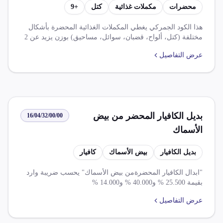
محضرات
مكملات غذائية
كتل
+
9
أو معجون أو مسحوق أو حبيبات في
أوعية أو أغلفة جاهزة للتداول الفوري
هذا الكود الجمركي يغطي المكملات الغذائية المحضرة بأشكال
مختلفة (كتل، ألواح، قضبان، سوائل، مساحيق) بوزن يزيد عن 2
وزنها أكثر من 2 كجم
كيلوجرام. تخضع هذه المنتجات لضرائب جمركية متفاوتة حسب
عرض التفاصيل
بلد المنشأ، مع تطبيق تخفيضات كبيرة للدول الأوروبية وبريطانيا.
تتطلب هذه المنتجات موافقات خاصة من هيئة الدواء المصرية
وهيئة سلامة الغذاء قبل الإفراج عنها.
بديل الكافيار المحضر من بيض
16/04/32/00/00
الأسماك
بديل الكافيار
بيض الأسماك
كافيار
"ابدال الكافيار المحضرةمن بيض الأسماك" يحسب ضريبة وارد
بقيمة 25.500 % و40.000 % و14.000 %
عرض التفاصيل