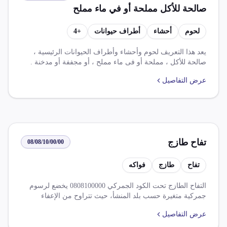
صالحة للأكل مملحة أو في ماء مملح
أو مجففة أو مدخنة
لحوم
أحشاء
أطراف حيوانات
+
4
يعد هذا التعريف لحوم وأحشاء وأطراف الحيوانات الرئيسية ،
صالحة للأكل ، مملحة أو فى ماء مملح ، أو مجففة أو مدخنة .
ويتبع نظام ضريبة الوارد بـ 30.000 % وضريبة قيمة مضافه بـ
عرض التفاصيل
14.000 %. يوجد تعريفيين من الرسوم الجمركيه وفى ظل
اتفاقية التجارة الحرة الافريقية القارية ، ويعفى اعفاء كامل من
رسوم واردات مصر من منتجات زراعية ومصنعة ذات منشأ
شراكة مصرية و المملكة المتحدة. يخضع الصنف الوارد منشأ
يابان أو ا.سوفيتى فحص اشعاعى بميناء وصول من خلال
هـ.سلامة غذاء.
تفاح طازج
08/08/10/00/00
تفاح
طازج
فواكه
التفاح الطازج تحت الكود الجمركي 0808100000 يخضع لرسوم
جمركية متغيرة حسب بلد المنشأ، حيث تتراوح من الإعفاء
الكامل لبعض الدول إلى 40% للنظام الأساسي. يتطلب استيراد
عرض التفاصيل
التفاح موافقة مسبقة من الحجر الزراعي وفحص من هيئة سلامة
الغذاء، مع تطبيق رسم تنمية موارد الدولة 10% وضريبة القيمة