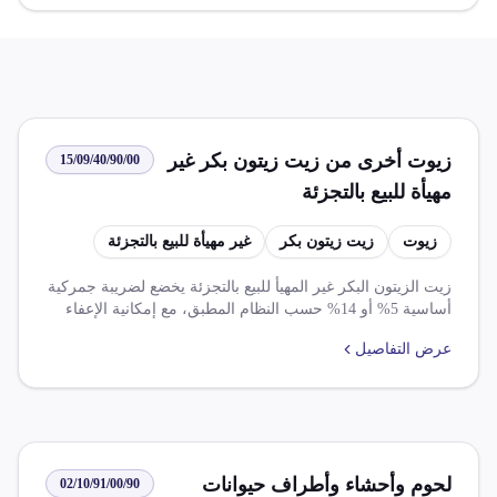
زيوت أخرى من زيت زيتون بكر غير
15/09/40/90/00
مهيأة للبيع بالتجزئة
زيوت
زيت زيتون بكر
غير مهيأة للبيع بالتجزئة
زيت الزيتون البكر غير المهيأ للبيع بالتجزئة يخضع لضريبة جمركية
أساسية 5% أو 14% حسب النظام المطبق، مع إمكانية الإعفاء
الكامل أو التخفيض للدول المشمولة بالاتفاقيات التجارية. يتطلب
عرض التفاصيل
موافقة مسبقة من هيئة سلامة الغذاء وقد يخضع لفحص إشعاعي
حسب بلد المنشأ.
لحوم وأحشاء وأطراف حيوانات
02/10/91/00/90