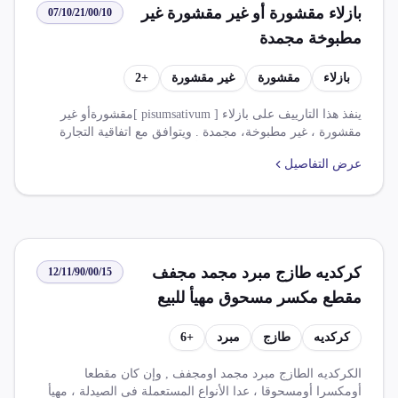
بازلاء مقشورة أو غير مقشورة غير
07/10/21/00/10
مطبوخة مجمدة
بازلاء
مقشورة
غير مقشورة
+
2
ينفذ هذا التارييف على بازلاء [ pisumsativum ]مقشورةأو غير
مقشورة ، غير مطبوخة، مجمدة . ويتوافق مع اتفاقية التجارة
الحرة الافريقية القارية مجموعة أ، وب، وقائمة ج. يخضع الصنف
عرض التفاصيل
الوارد منشأ يابان أو ا.سوفيتى فحص اشعاعى بميناء وصول من
خلال هـ.سلامة غذاء. ويعفى من الرسوم الجمركيه واردات مصر
من منتجات زراعيةوزراعية مصنعة فى ظل شراكةأوروبية
ويعفى اعفاء كامل من رسوم واردات مصر من منتجات زراعية
ومصنعة ذات منشأ شراكة مصريةومملكةمتحدة. ويتم تحصيل
ضريبة 5.000 % على الوارد، وضريبة قيمه مضافه 14.000 %.
كركديه طازج مبرد مجمد مجفف
12/11/90/00/15
مقطع مكسر مسحوق مهيأ للبيع
بالتجزئة
كركديه
طازج
مبرد
+
6
الكركديه الطازج مبرد مجمد اومجفف , وإن كان مقطعا
أومكسرا أومسحوقا ، عدا الأنواع المستعملة فى الصيدلة ، مهيأ