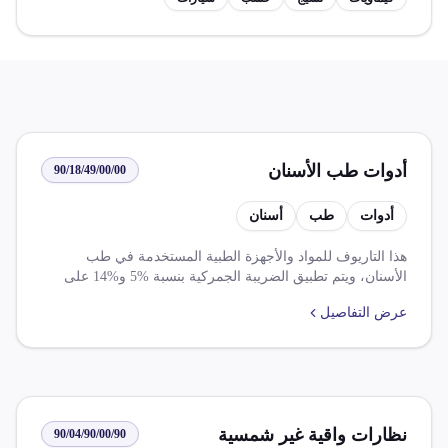
أدوات طب الأسنان
90/18/49/00/00
أدوات
طب
أسنان
هذا التاريوف للمواد والأجهزة الطبية المستخدمة في طب
الأسنان، ويتم تطبيق الضريبة الجمركية بنسبة %5 و%14 على
هذه المادة. يتضمن هذا التاريوف أيضًا الإعفاء من ضرائب
عرض التفاصيل
الجمارك والرسوم ذات الأثر المماثل للأصناف الواردة من دول
الافتا بنسبة 100%. كما يسمح باستيراد الأجهزة والمعينات
المستخدمة في الأغراض الطبية مستعملة لجرد أول استخدام
خاص.
نظارات واقية غير شمسية
90/04/90/00/90