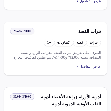
عرض التفاصيل
الأفريقية القارية وموافقة إدارة الموازين بمصلحة دمر
المصوغات والموازين.
نترات الفضة
28/43/21/00/00
نترات
فضة
كيماويات
+
1
التعرف على تعريض نترات الفضة لضرائب الوارد والقيمة
المضافة بنسبة 2.000% و14.000%. يتم تطبيق اتفاقيات التجارة
الحرة الافريقية القارية ومجموعة أ وب، وكذلك شروط إستيراد
عرض التفاصيل
خمسة عشر مادة كيماوية و تخفيض ضريبة الجمركية بنسبة
100% على سلع صناعية واردة.
أدوية الأورام زراعة الأعضاء أدوية
30/03/43/10/00
القلب الأوعية الدموية أدوية
البلهارسيا البدائل الصناعية للبلازما