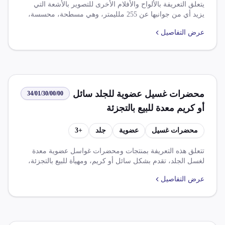
يتعلق التعريفة بالألواح والأفلام الأخرى للتصوير بالأشعة التي
يزيد أي من جوانبها عن 255 ملليمتر، وهي مسطحة، محسسة،
وغير مصورة، ومصنوعة من أي مادة عدا الورق أو الورق المقوى
عرض التفاصيل
أو النسج. تشمل الضرائب المفروضة عليها ضريبة الوارد بنسبة
5.000% وضريبة القيمة المضافة بنسبة 14.000%. هناك قواعد
وإعفاءات تتعلق باتفاقيات التجارة الحرة مثل اتفاقية التجارة
الحرة الأفريقية القارية، واتفاق التجارة الحرة بين جمهورية مصر
العربية وتجمع الميركسور.
محضرات غسيل عضوية للجلد سائل
34/01/30/00/00
أو كريم معدة للبيع بالتجزئة
محضرات غسيل
عضوية
جلد
+
3
تتعلق هذه التعريفة بمنتجات ومحضرات غواسل عضوية معدة
لغسل الجلد، تقدم بشكل سائل أو كريم، ومهيأة للبيع بالتجزئة،
حتى وإن احتوت على صابون. تشمل الرسوم الضريبية المحددة:
عرض التفاصيل
ضريبة الوارد (النظام الأساسي) بنسبة 60.000%، وضريبة الوارد
(اتفاقية أمريكا اللاتينية الميركسور) بنسبة 6.000%، وضريبة
القيمة المضافة بنسبة 14.000%. القواعد المحددة تشمل ضرورة
الحصول على موافقة استيرادية مسبقة من هيئة الدواء المصرية،
كما تتطلب موافقة مختومة بخاتم شعار جمهورية من الجهات