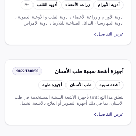
أدوية الأورام
زراعة الأعضاء
أدوية القلب
+
9
أدوية الأمراض المستعصية المزمنة
النفسية العصبية تحتوي على
ادوية الأورام و زراعة الأعضاء ، ادوية القلب و الأوعية الدموية ،
ادوية البلهارسيا ، البدائل الصناعية للبلازما ، ادوية الأمراض
نورأيفيدرين أو أملاحه غير مهيأة
المستعصية و المزمنة و النفسية و العصبية ، تحتوى على
بجرعات محددة أو بأشكال أو في
عرض التفاصيل
نورأيفيدرين أو أملاحه ،غير مهياة بجرعات محددة او باشكال او
عبوات للتجزئة
فى عبوات للتجزئة .
أجهزة أشعة سينية طب الأسنان
90/22/13/00/00
أشعة سينية
طب الأسنان
أجهزة طبية
يتعلق هذا التع tariff بأجهزة الأشعة السينية المستخدمة في طب
الأسنان، بما في ذلك أجهزة التصوير أو العلاج بالأشعة. تشمل
الرسوم والضرائب المفروضة على هذه الأجهزة ضريبة الوارد
عرض التفاصيل
بنسبة 5.000% وضريبة القيمة المضافة بنسبة 14.000%. هناك
عدة قواعد تتعلق بتخفيض الرسوم والضرائب بموجب اتفاقيات
التجارة الحرة، بالإضافة إلى شروط خاصة لاستيراد هذه الأجهزة.