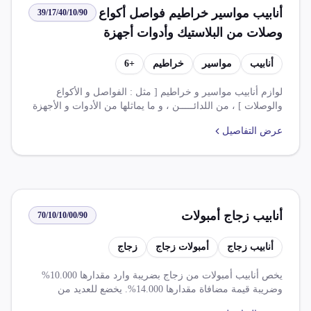
أنابيب مواسير خراطيم فواصل أكواع
39/17/40/10/90
وصلات من البلاستيك وأدوات أجهزة
طبية
أنابيب
مواسير
خراطيم
+
6
لوازم أنابيب مواسير و خراطيم [ مثل : الفواصل و الأكواع
والوصلات ] ، من اللدائـــــن ، و ما يماثلها من الأدوات و الأجهزة
الطبية. تخضع هذه الواردات لضريبة قيمة مضافة بنسبة 14%، ولا
عرض التفاصيل
تخضع لضريبة جمركية. وهناك العديد من الاتفاقيات التي تمنح
إعفاءات أو تخفيضات في الرسوم الجمركية على هذه الواردات،
مثل اتفاقية التجارة الحرة الأفريقية القارية (مجموعة أ وب)،
واتفاقية الشراكة المصرية والمملكة المتحدة، واتفاقية تركيا،
واتفاقية دول الافتا، واتفاقية الشراكة الأوروبية (الملحق 2، 3، 4)،
واتفاقية تجمع الميركسور.
أنابيب زجاج أمبولات
70/10/10/00/90
أنابيب زجاج
أمبولات زجاج
زجاج
يخص أنابيب أمبولات من زجاج بضريبة وارد مقدارها 10.000%
وضريبة قيمة مضافاة مقدارها 14.000%. يخضع للعديد من
المعاملات والتفاعلات، بما في ذلك اتفاقية التجارة الحرة