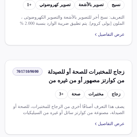
نسيج
تصوير بالأشعة
تصوير كهروضوئي
+
1
التعريف: نسج أخر للتصوير بالأشعة والتصوير الكهروضوئى ،
الملون [بولى كروم]. يتم تطبيق ضريبة الوارد بنسبة 2.000 %
وضريبة قيمه مضافه بنسبة 14.000 %. يوجد اتفاقيات تجارية
عرض التفاصيل
مختلفة تؤثر على هذا التذليل. يمنع استيراد مستلزمات واجهزة
طبية ومكونات مستلزمات طبية معينة. يتم تخفيف ضريبة
الجمركية والرسوم ذات الأثر المماثل بنسبة 100% على بعض
السلع الصناعية.
زجاج للمختبرات للصحة أو للصيدلة
70/17/10/90/00
من كوارتز مصهور أو من غيره من
السيلكيات المصهورة
زجاج
مختبرات
صحة
+
3
يصف هذا التعرف أصنافًا أخرى من الزجاج للمختبرات، للصحة أو
الصيدلة، مصنوعة من كوارتز سائل أو غيره من السيليكيات
المجهزة. وتشمل هذه الفئة ما يتم تسجيله أو معايرته.
عرض التفاصيل