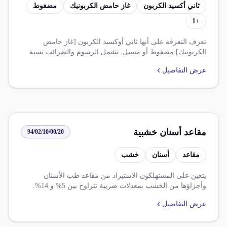
ثاني أكسيد الكربون
غاز حامض الكربونيك
مضغوط
1
+
تعرف التعرفة على أنها ثاني أوكسيد الكربون [غاز حامض
الكربونيك] مضغوط أو مسيل. تشمل الرسوم والضرائب نسبة
2.000% كضريبة وارد و14.000% كضريبة قيمة مضافة. تخضع
عرض التفاصيل
السلع لقوانين مثل اتفاقية التجارة الحرة الافريقية القارية، حيث
تخفض الضرائب بنسبة 100% على سلع صناعية واردة في ظل
اتفاقيات الشراكة المختلفة.
مقاعد أسنان خشبية
94/02/10/00/20
مقاعد
أسنان
خشب
يتعين على المستهلكون الاستيراد من مقاعد طب الأسنان
وأجزاؤها من الخشب بمعدلات ضريبة تتراوح بين 5% و 14%.
يوجد اتفاقات تجارية مختلفة تنفيذها الحكومة المصرية مثل
عرض التفاصيل
اتفاقية التجارة الحرة الافريقية القارية ومجموعة أ وب، وتخفض
بعض الاتفاقيات الضريبة الجمركية بنسبة 100%