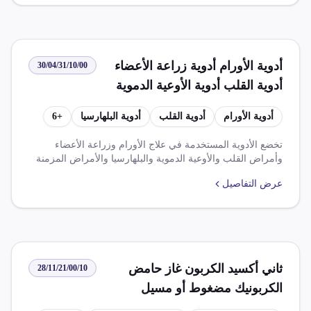
استيراد المواد الكيميائية مثل وقف استيراد مبيدات وكيماويات
معينة وعرض رسائل الكيماويات الواردة على هيئة الرقابة على
الصادرات والواردات لتحديد مكوناتها.
أدوية الأورام أدوية زراعة الأعضاء
30/04/31/10/00
أدوية القلب أدوية الأوعية الدموية
أدوية البلهارسيا بدائل صناعية للبلازما
أدوية الأورام
أدوية القلب
أدوية البلهارسيا
+
6
أدوية الأمراض المستعصية أدوية
الأمراض المزمنة أدوية الأمراض
تخضع الأدوية المستخدمة في علاج الأورام وزراعة الأعضاء
وأمراض القلب والأوعية الدموية والبلهارسيا والأمراض المزمنة
النفسية أدوية الأمراض العصبية
والنفسية والعصبية، والتي تحتوي على الأنسولين، لضريبة وارد
تحتوي على أنسولين
عرض التفاصيل
بنسبة 0.000% وضريبة قيمة مضافة بنسبة 0.000%. ولا توجد
معلومات متاحة عن أي قواعد أو إعفاءات محددة متعلقة بهذا
البند الجمركي.
ثاني أكسيد الكربون غاز حامض
28/11/21/00/10
الكربونيك مضغوط أو مسيل