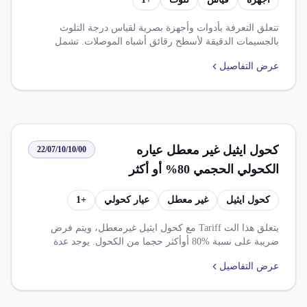
تتعلق التعرفة بأدوات وأجهزة بصرية لقياس درجة التلوث
بالجسيمات الدقيقة لأسطح رقائق أشباه الموصلات. تشمل
الرسوم الضريبية على الواردات ضريبة الوارد بنسبة 0.000%
عرض التفاصيل
وضريبة القيمة المضافة بنسبة 14.000%. تنطبق على هذه
التعرفة عدة قواعد وإعفاءات، منها اتفاقيات التجارة الحرة
الأفريقية القارية وإعفاءات ضريبية بنسبة 100% على السلع
الصناعية الواردة في ظل اتفاقيات الشراكة المختلفة.
كحول ايثيل غير معطل عياره
22/07/10/10/00
الكحولي الحجمي 80% أو أكثر
كحول ايثيل
غير معطل
عيار كحولي
+
1
يتعلق هذا الت Tariff مع كحول ايثيل غيرمعطل، ويتم فرض
ضريبة على نسبة %80 أوأكثر حجما من الكحول. يوجد عدة
اتفاقيات تجارية واعفاءضريبية تؤثر على هذا الصنف.
عرض التفاصيل