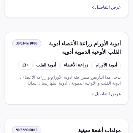
الكلى'. لا توجد ضرائب على القيمة المضافة أو ضريبة الوارد،
عرض التفاصيل
حيث تبلغ نسبة ضريبة القيمة المضافة 0.000% وضريبة الوارد
0.000%. تشمل القواعد المعفاة من الضريبة الجمركية والرسوم،
بما في ذلك اتفاقيات التجارة الحرة المختلفة والتخفيضات على
السلع الواردة.
أدوية الأورام زراعة الأعضاء أدوية
30/03/49/10/00
القلب الأوعية الدموية أدوية
البلهارسيا البدائل الصناعية للبلازما
أدوية الأورام
زراعة الأعضاء
أدوية القلب
+
13
أدوية الأمراض المستعصية المزمنة
النفسية العصبية تحتوي على أشباه
يدخل هذا التأريض ضمن فئة ادوية الأورام و زراعة الأعضاء ،
ادوية القلب و الأوعية الدموية ، ادوية البلهارسيا ، البدائل
قلويات مشتقاتها غير مهيأة بجرعات
الصناعية للبلازما ، ادوية الأمراض المستعصية و المزمنة و
محددة أشكال عبوات للبيع بالتجزئة
عرض التفاصيل
النفسية و العصبية . تتحمل ضريبة قيمة مضافاة بنسبة 14% على
قيمة الخدمة النولة التى تتؤدى على السلع المستوردة أو المعفاه.
وتخفض الضريبة الجمركية بنسبة 100% على بعض السلع الواردة
فى ظل اتفاقيات تجارية مع دول مختلفة.
مولدات أشعة سينية
90/22/90/00/10