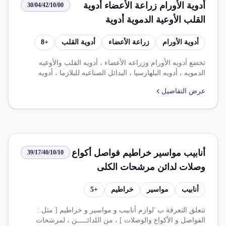
أدوية الأورام زراعة الأعضاء أدوية
30/04/42/10/00
القلب الأوعية الدموية أدوية
البلهارسيا البدائل الصناعية للبلازما
أدوية الأورام
زراعة الأعضاء
أدوية القلب
+
8
أدوية الأمراض المستعصية المزمنة
النفسية العصبية تحتوي على
تخضع أدويه الأورام وزراعه الأعضاء ، أدويه القلب والأوعيه
الدمويه ، أدويه البلهارسيا ، البدائل الصناعيه للبلازما ، أدويه
بسودوايفيدرين أو أملاحه مهيأة
الأمراض المستعصيه والمزمنه والنفسيه والعصبيه إلى ضريبة
بجرعات محددة معدة للإعطاء عبر
عرض التفاصيل
قيمه مضافه وضريبه الوارد. يوجد اتفاقيات تجارية متعدده مثل
الجلد أو بأشكال أو في عبوات معدة
اتفاقية التجارة الحرة الافريقية القارية ومجموعاتها (مجموعة أ
ومجموعة ب) واتفاقية الشراكة المصرية والمملكة المتحدة،
للبيع بالتجزئة
وتخفض هذه الاتفاقيات الضريبة الجمركية أو الرسوم بنسب
مختلفه.
أنابيب مواسير خراطيم فواصل أكواع
39/17/40/10/10
وصلات لدائن مرشحات الكلى
أنابيب
مواسير
خراطيم
+
5
تتعلق التعرفة ب 'لوازم أنابيب و مواسير و خراطيم [ مثل :
الفواصل و الأكواع والوصلات ] ، من اللدائـــــن ، لمرشحات