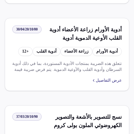
أدوية الأورام زراعة الأعضاء أدوية
30/04/20/10/00
القلب الأوعية الدموية أدوية
البلهارسيا البدائل الصناعية للبلازما
أدوية الأورام
زراعة الأعضاء
أدوية القلب
+
12
أدوية الأمراض المستعصية المزمنة
النفسية العصبية تحتوي على مضادات
تتعلق هذه الضريبة بمنتجات الأدوية المستوردة، بما في ذلك أدوية
السرطان وأدوية القلب والأوعية الدموية. يتم فرض ضريبة قيمة
حيوية مهيأة بجرعات محددة أشكال
مضافاً على بعض هذه المنتجات بنسبة 14%. يوجد اتفاقيات
أغلفة معدة للبيع بالتجزئة
عرض التفاصيل
تجارية مختلفة التي تؤثر على هذا النوع من المنتجات.
نسج للتصوير بالأشعة والتصوير
37/03/20/10/90
الكهروضوئي الملون بولى كروم