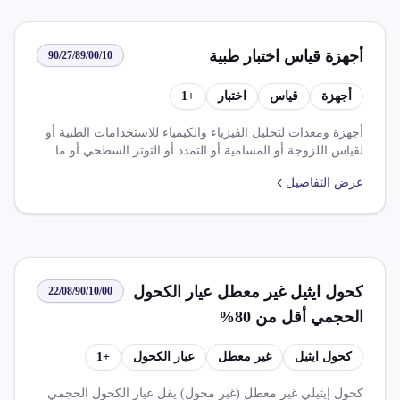
أجهزة قياس اختبار طبية
90/27/89/00/10
أجهزة
قياس
اختبار
+
1
أجهزة ومعدات لتحليل الفيزياء والكيمياء للاستخدامات الطبية أو
لقياس اللزوجة أو المسامية أو التمدد أو التوتر السطحي أو ما
شابه ذلك، وأجهزة و أدوات أخرى للقياس أو الاختبار. الضرائب
عرض التفاصيل
والرسوم: - ضريبة الوارد: 0.000% - ضريبة القيمة المضافة:
14.000% القواعد والإعفاءات: - اتفاقية التجارة الحرة الأفريقية
القارية (المجموعة أ و ب) - تخفيض بنسبة 100% للضريبة
الجمركية في ظل اتفاقية التجارة الحرة بين مصر وتجمع
الميركسور (القائمة أ) - تخفيض بنسبة 100% للضريبة الجمركية
والرسوم المماثلة على السلع الصناعية الواردة في ظل شراكة
كحول ايثيل غير معطل عيار الكحول
22/08/90/10/00
أوروبية (الملحق 2، 3، 4) - تخفيض بنسبة 100% للضريبة
الجمركية والرسوم على السلع الصناعية الواردة في ظل اتفاقية
الحجمي أقل من 80%
الشراكة المصرية والمملكة المتحدة - حظر استيراد المواد
الكيميائية والنفايات الخطرة - لا يُصرح بالإفراج عن الصنف دون
كحول ايثيل
غير معطل
عيار الكحول
+
1
موافقة إدارة الموازين بمصلحة دمغ المصوغات والموازين
كحول إيثيلي غير معطل (غير محول) يقل عيار الكحول الحجمي