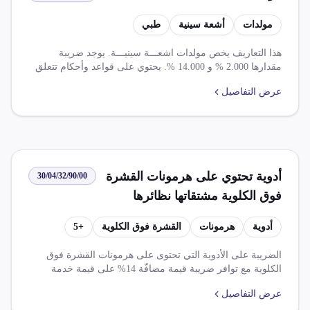
مولدات
أشعة سينية
طبي
هذا التعاريف يخص مولدات اشعـــة سينيـــة. يوجد ضريبة
مقدارها 2.000 % و 14.000 %. يحتوي على قواعد وأحكام تتعلق
بالتجارة الحرة والاستثناءات.
عرض التفاصيل
أدوية تحتوي على هرمونات القشرة
30/04/32/90/00
فوق الكلوية مشتقاتها نظائرها
البنيوية مهيأة بمقادير معايرة معدلة
أدوية
هرمونات
القشرة فوق الكلوية
+
5
للبيع بالتجزئة
الضريبة على الأدوية التي تحتوى على هرمونات القشرة فوق
الكلوية مع توافر ضريبة قيمة مضافّة 14% على قيمة خدمة
النولون للسلع المعفاه وتخفيف الرسوم الجمركية بنسبة 100%
عرض التفاصيل
على بعض الصناعات الواردة.