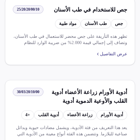
جص للاستخدام في طب الأسنان
25/20/20/00/10
جص
طب الأسنان
مواد طبية
تظهر هذه التأريفة على جص محضر للاستعمال في طب الأسنان،
وتضاف إلى إجمالي قيمة 2.000% من ضريبة الوارد للنظام
الأساسي و2.000% من ضريبة وارد حره افريقيا أ و6.000% من
عرض التفاصيل
ضريبة وارد حره افريقيه ب، وأيضاً تبلغ ضريبة القيمة المضافه
14.000%. بالإضافة إلى ذلك، يوجد بعض الحالات التي يتم تعديل
ضريبة الجمركية أو الافراج عن الصنف.
أدوية الأورام زراعة الأعضاء أدوية
30/03/20/10/00
القلب والأوعية الدموية أدوية
البلهارسيا البدائل الصناعية للبلازما
أدوية الأورام
زراعة الأعضاء
أدوية القلب
+
4
أدوية الأمراض المستعصية المزمنة
النفسية العصبية تحتوي على مضادات
يعد هذا التعريف من فئة الأدوية، ويشمل مضادات حيوية وبدائل
صناعية للبلازما. وتتضمن هذه الفئة أنواع معينة من الأدوية التي
حيوية