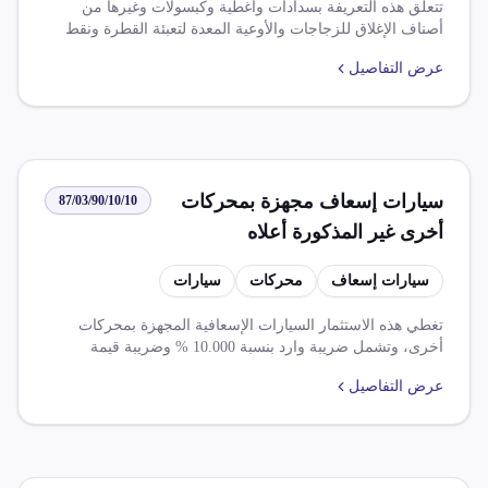
تتعلق هذه التعريفة بسدادات وأغطية وكبسولات وغيرها من
أصناف الإغلاق للزجاجات والأوعية المعدة لتعبئة القطرة ونقط
الأنف والبلازما والجلوكوز ومحلول الدم وما شابه من محضرات
عرض التفاصيل
طبية. تشمل التعريفة ضرائب مثل ضريبة الوارد بنسبة 2.000%
وضريبة القيمة المضافة بنسبة 14.000%. كما تتضمن القواعد
المتعلقة بهذه التعريفة اتفاقيات التجارة الحرة والإعفاءات
الضريبية لبعض الأصناف الواردة من دول معينة.
سيارات إسعاف مجهزة بمحركات
87/03/90/10/10
أخرى غير المذكورة أعلاه
سيارات إسعاف
محركات
سيارات
تغطي هذه الاستثمار السيارات الإسعافية المجهزة بمحركات
أخرى، وتشمل ضريبة وارد بنسبة 10.000 % وضريبة قيمة
مضاف بنسبة 14.000 %. ومع ذلك، يوجد قيود على استيراد بعض
عرض التفاصيل
الأصناف مثل مستلزمات واجهزة طبية ومكونات مستلزمات
طبية مسجلة من قبل هيئة الدواء، كما لا يُسمح بفراغ السيارات
التي تحتوي على أجهزة DVD PLAYER وجهزة تتضمن GPS
بموافقة جهاز. بالإضافة إلى ذلك، يوجد استثناءات لمعينة الأصناف
الواردة في اتفاقية مع دول الافتا.