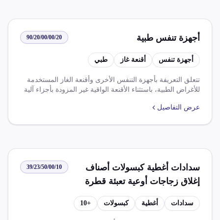
أجهزة تنفس طبية
90/20/00/00/20
أجهزة تنفس
أقنعة غاز
طبي
تتعلق التعريفة بأجهزة التنفس الأخرى وأقنعة الغاز المستخدمة
للأغراض الطبية، باستثناء الأقنعة الواقية غير المزودة بأجزاء آلية
أو بمرشحات قابلة للاستبدال. تشمل التعريفة ضريبة القيمة
عرض التفاصيل
المضافة بمعدل 14.000%. تخضع هذه الأجهزة لعدة قواعد، منها
اتفاقيات التجارة الحرة الافريقية القارية، قوانين استيراد
المستلزمات الطبية، وتخفيضات الرسوم الجمركية على الأصناف
المستوردة من دول معينة.
سدادات أغطية كبسولات أصناف
39/23/50/00/10
إغلاق زجاجات أوعية تعبئة قطرة
نقط أنف بلازما جلوكوز محلول دم
سدادات
أغطية
كبسولات
+
10
محضرات طبية