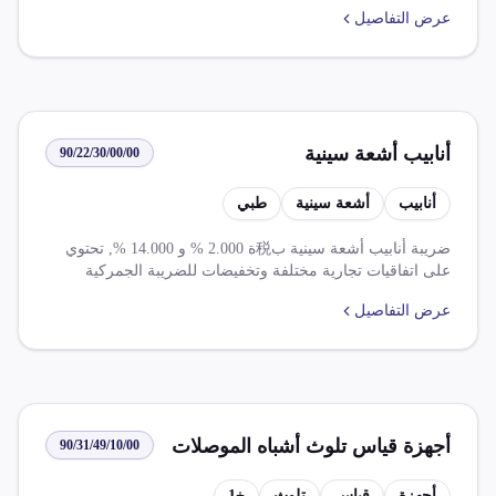
تحتوي على مضادات حيوية غير مُهيأة بشكل معين أو في مقادير
عرض التفاصيل
محددة.
أنابيب أشعة سينية
90/22/30/00/00
أنابيب
أشعة سينية
طبي
ضريبة أنابيب أشعة سينية ب税ة 2.000 % و 14.000 %, تحتوي
على اتفاقيات تجارية مختلفة وتخفيضات للضريبة الجمركية
والرسوم.
عرض التفاصيل
أجهزة قياس تلوث أشباه الموصلات
90/31/49/10/00
أجهزة
قياس
تلوث
+
1