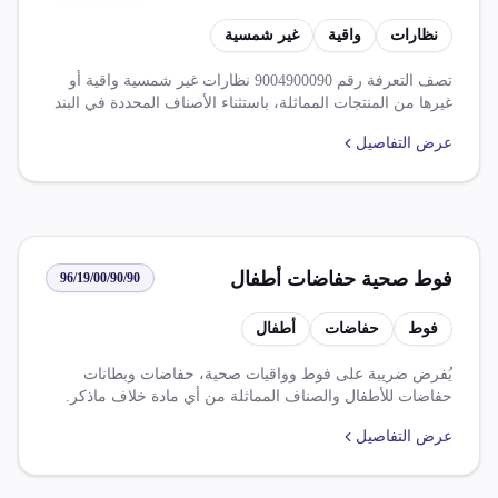
نظارات
واقية
غير شمسية
تصف التعرفة رقم 9004900090 نظارات غير شمسية واقية أو
غيرها من المنتجات المماثلة، باستثناء الأصناف المحددة في البند
50 00 90 04 90. تشمل الرسوم والضرائب المطبقة ضريبة الوارد
عرض التفاصيل
بنسبة 10.000% وضريبة القيمة المضافة بنسبة 14.000%. كما
تتضمن قواعد الاستيراد متطلبات الموافقة من الجهات المختصة،
بما في ذلك موافقة هيئة الدواء لمستلزمات وأجهزة طبية،
وتطبيق تخفيضات على الرسوم الجمركية في إطار اتفاقيات
التجارة الحرة.
فوط صحية حفاضات أطفال
96/19/00/90/90
فوط
حفاضات
أطفال
يُفرض ضريبة على فوط وواقيات صحية، حفاضات وبطانات
حفاضات للأطفال والصناف المماثلة من أي مادة خلاف ماذكر.
وتتألف الضرائب من 60% و14%. ويوجد إعفاء أو تخفيض لبعض
عرض التفاصيل
الصناف بموجب اتفاقيات مع دول مختلفة.