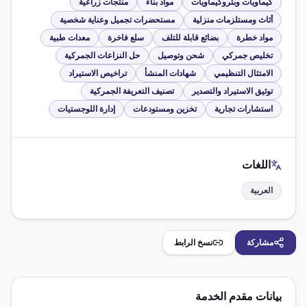
كيماويات وبتروكيماويات
مواد بناء
منتجات زراعية
أثاث ومستلزمات منزلية
مستحضرات تجميل وعناية شخصية
مواد خطرة
بضائع قابلة للتلف
سلع فاخرة
معدات طبية
تخليص جمركي
شحن وتوصيل
حل النزاعات الجمركية
الامتثال التنظيمي
شهادات المنشأ
تراخيص الاستيراد
توثيق الاستيراد والتصدير
تصنيف التعريفة الجمركية
استشارات تجارية
تخزين ومستودعات
إدارة اللوجستيات
اللغات
العربية
مشاركة
نسخ الرابط
بيانات مقدم الخدمة