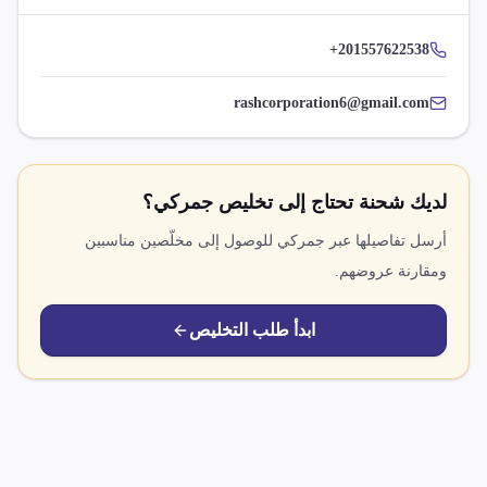
+201557622538
rashcorporation6@gmail.com
لديك شحنة تحتاج إلى تخليص جمركي؟
أرسل تفاصيلها عبر جمركي للوصول إلى مخلّصين مناسبين
ومقارنة عروضهم.
ابدأ طلب التخليص