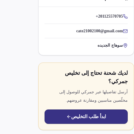
+201125570705
cate21002100@gmail.com
سوهاج الجديده
لديك شحنة تحتاج إلى تخليص
جمركي؟
أرسل تفاصيلها عبر جمركي للوصول إلى
مخلّصين مناسبين ومقارنة عروضهم.
ابدأ طلب التخليص