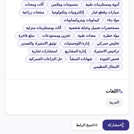
أدوية ومستلزمات طبية
منسوجات وملابس
آلات ومعدات
سيارات وقطع غيار
إلكترونيات وتكنولوجيا
منتجات زراعية
مواد بناء
كيماويات وبتروكيماويات
مستحضرات تجميل وعناية شخصية
أثاث ومستلزمات منزلية
مواد خطرة
معدات طبية
تخزين ومستودعات
سلع فاخرة
تخليص جمركي
إدارة اللوجستيات
توثيق الاستيراد والتصدير
تراخيص الاستيراد
إدارة المشاريع
استشارات تجارية
فحص الجودة
شهادات المنشأ
حل النزاعات الجمركية
الامتثال التنظيمي
اللغات
العربية
مشاركة
نسخ الرابط