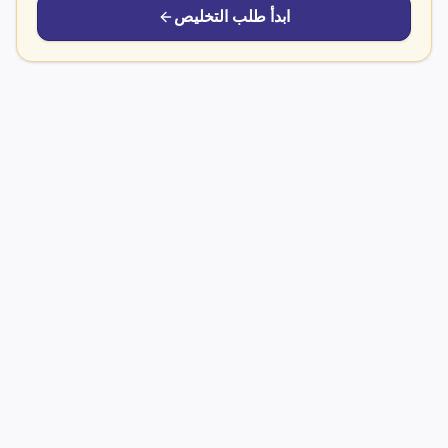
ابدأ طلب التخليص