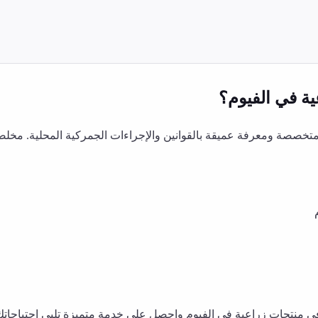
ية
في
الفيوم
؟
خصصة ومعرفة عميقة بالقوانين والإجراءات الجمركية المحلية. مخلص
في
منتجات زراعية
في
الفيوم
واحصل على خدمة متميزة تلبي احتياجاتك 